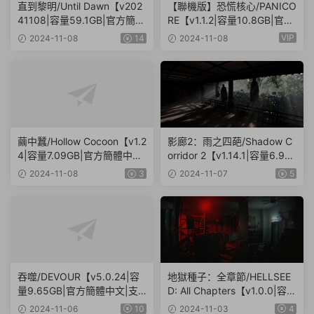
直到黎明/Until Dawn【v202
【聯機版】恐慌核心/PANICO
41108|容量59.1GB|官方簡體
RE【v1.1.2|容量10.8GB|官方
中文】
簡體中文】
VIP
2024-11-08
14
2024-11-08
繭中蠶/Hollow Cocoon【v1.2
影廊2：雨之四葩/Shadow C
4|容量7.09GB|官方簡體中
orridor 2【v1.14.1|容量6.97
文】
GB|官方簡體中文】
2024-11-08
3
2024-11-07
5
吞噬/DEVOUR【v5.0.24|容
地獄種子：全章節/HELLSEE
量9.65GB|官方簡體中文|支
D: All Chapters【v1.0.0|容量
持鍵盤.鼠标.手柄】
9.16GB|官方簡體中文】
2024-11-06
10
2024-11-03
4