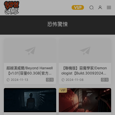
恐怖驚悚
超越漢威爾/Beyond Hanwell
【聯機版】惡魔學家/Demon
【v1.01|容量60.3GB|官方原
ologist【Build.30092024聯
版英文|支持鍵盤.鼠标.手柄】
機版|容量28.5GB|官方簡體
2024-11-13
5
2024-11-08
5
中文】
VIP