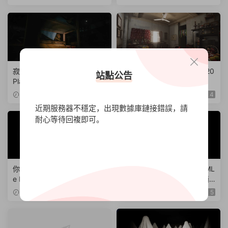
寂靜之地：前路漫漫/A Quiet
災殃/The Scourge【v0.3.20
站點公告
Place: The Road Ahead【v
|容量8.42GB|官方簡體中
1.01|容量37.6GB|官方簡體中
文】
2024-11-02
5
2024-10-31
4
文】
近期服務器不穩定，出現數據庫鏈接錯誤，請
耐心等待回複即可。
你今晚會死在這裏/You Will Di
卡瑪拉：印度恐怖體驗/KAML
e Here Tonight【v1.1.0|容量
A【V1.3|容量4.8GB|官方簡
2.58GB|官方簡體中文|支持
體中文】
2024-10-31
7
2024-10-22
5
鍵盤.鼠标.手柄】