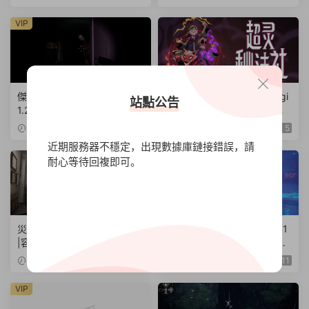
VIP
傑克福爾摩斯：木偶大師【v
超靈秘法社/Mind Over Magi
站點公告
1.2|容量44GB|官方簡體中
c【v0.451|容量6.2GB|官方
文】Jack Holmes : Master o
簡體中文】
VIP
2024-11-06
2024-11-02
5
f Puppets（更新v1.1.8）
近期服務器不穩定，出現數據庫鏈接錯誤，請
耐心等待回複即可。
災殃/The Scourge【v0.3.20
機器雙雄/Akimbot【v20241
|容量8.42GB|官方簡體中
021|容量18.1GB|官方簡體中
文】
文】
2024-10-31
4
2024-10-31
11
VIP