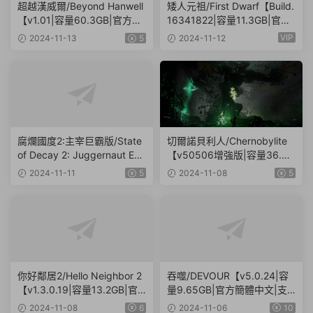
超越漢威爾/Beyond Hanwell
矮人元祖/First Dwarf【Build.
【v1.01|容量60.3GB|官方原
16341822|容量11.3GB|官方
版英文|支持鍵盤.鼠标.手柄】
簡體中文】
VIP
2024-11-13
5
2024-11-12
腐爛國度2:主宰巨霸版/State
切爾諾貝利人/Chernobylite
of Decay 2: Juggernaut Edit
【v50506增強版|容量36.8G
ion（v38.1|容量20.4GB|官方
B|官方簡體中文|支持鍵盤.鼠
2024-11-11
5
2024-11-08
5
簡體中文-多項修改器-攻略）
标.手柄|贈多項修改器|贈壁
紙|贈電子書|贈原聲音樂】
你好鄰居2/Hello Neighbor 2
吞噬/DEVOUR【v5.0.24|容
【v1.3.0.19|容量13.2GB|官
量9.65GB|官方簡體中文|支
方簡體中文】
持鍵盤.鼠标.手柄】
2024-11-08
6
2024-11-06
10