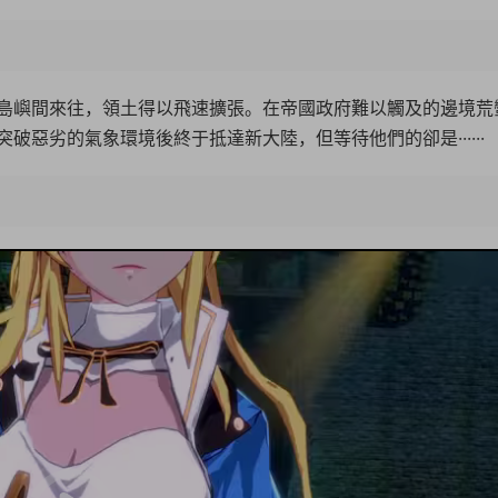
島嶼間來往，領土得以飛速擴張。在帝國政府難以觸及的邊境荒
惡劣的氣象環境後終于抵達新大陸，但等待他們的卻是······
20:5