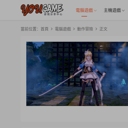
電腦遊戲
主機遊戲
當前位置：
首頁
電腦遊戲
動作冒險
正文