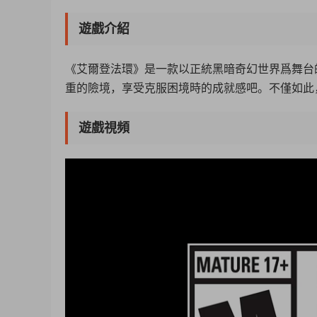
遊戲介紹
《艾爾登法環》是一款以正統黑暗奇幻世界爲舞台
重的險境，享受克服困境時的成就感吧。不僅如此
遊戲視頻
50%
75%
100%