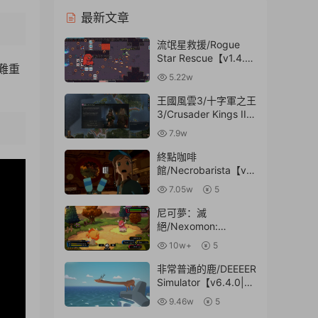
最新文章
流氓星救援/Rogue
Star Rescue【v1.4.6|
難重
容量567MB|官方簡體
5.22w
中文】
王國風雲3/十字軍之王
3/Crusader Kings III/
支持網絡聯機【v1.8.2
7.9w
聯機版|集成DLCs|容
2:23
量8.6GB|官方簡體中
終點咖啡
文】
館/Necrobarista【v1.
0.8|容量4.11GB|官方
7.05w
5
簡體中文】
尼可夢：滅
絕/Nexomon:
Extinction【整合自定
10w+
5
義模式|容量3GB|官方
簡體中文】
非常普通的鹿/DEEEER
Simulator【v6.4.0|整
合DLC|容量810MB|官
9.46w
5
方簡體中文|贈原聲音