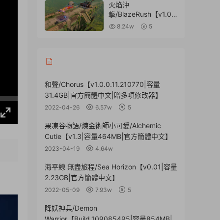
樂】
火焰沖
擊/BlazeRush【v1.0.
4|容量346MB|官方原
8.24w
5
版英文】
和聲/Chorus【v1.0.0.11.210770|容量
31.4GB|官方簡體中文|贈多項修改器】
2022-04-26
6.57w
5
果凍谷物語/煉金術師小可愛/Alchemic
Cutie【v1.3|容量464MB|官方簡體中文】
2023-04-19
4.64w
海平線 無盡旅程/Sea Horizon【v0.01|容量
2.23GB|官方簡體中文】
2022-05-09
7.93w
5
降妖神兵/Demon
Warrior【Build.109085495|容量854MB|