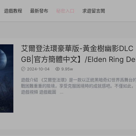
遊戲教程
最新發布
秘密入口
求遊留言闆
艾爾登法環豪華版-黃金樹幽影DLC【更
GB|官方簡體中文】/Elden Ring Delu
2024-10-04
9.95w
遊戲介紹 《艾爾登法環》是一款以正統黑暗奇幻世界爲舞台
戰困難重重的險境，享受克服困境時的成就感吧。不僅如此，
遊戲視頻 遊戲截圖 ...