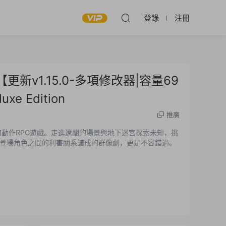
登錄
注冊
新v1.15.0-多項修改器|容量69
xe Edition
推廣
的動作RPG遊戲。走進遼闊的場景與地下迷宮探索未知，挑
登場角色之間的利害關系譜成的群像劇，更是不容錯過。