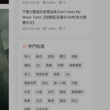
2021-09-25
6.65w
5
不要讨厭我的音樂品味/Don’t Hate My
Music Taste【完整版|容量623MB|官方簡
體中文】
2021-09-08
7.26w
5
熱門标簽
單人
動作
冒險
獨立
氛圍
模拟
2D
策略
休閑
劇情豐富
多人
角色扮演
探索
3D
開放世界
奇幻
第一人稱
可愛
彩色
沙盒
合作
解謎
像素圖形
歡樂
生存
動漫
建造
科幻
困難
女性主角