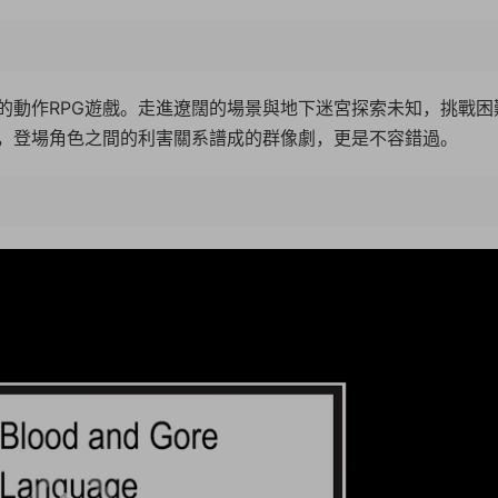
的動作RPG遊戲。走進遼闊的場景與地下迷宮探索未知，挑戰困
，登場角色之間的利害關系譜成的群像劇，更是不容錯過。
19:1