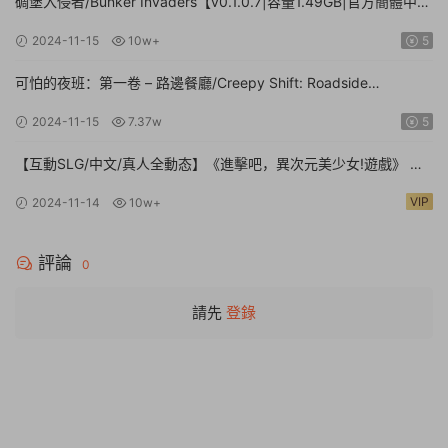
碉堡入侵者/Bunker Invaders【v0.1.0.7|容量1.49GB|官方簡體中
文|支持鍵盤.鼠标.手柄】
2024-11-15
10w+
5
可怕的夜班：第一卷 – 路邊餐廳/Creepy Shift: Roadside
Diner【Build.16224943|容量3.35GB|官方簡體中文】
2024-11-15
7.37w
5
【互動SLG/中文/真人全動态】《進擊吧，異次元美少女!遊戲》 官
方中文硬盤版【24G/新作/中文配音】
VIP
2024-11-14
10w+
評論
0
請先
登錄