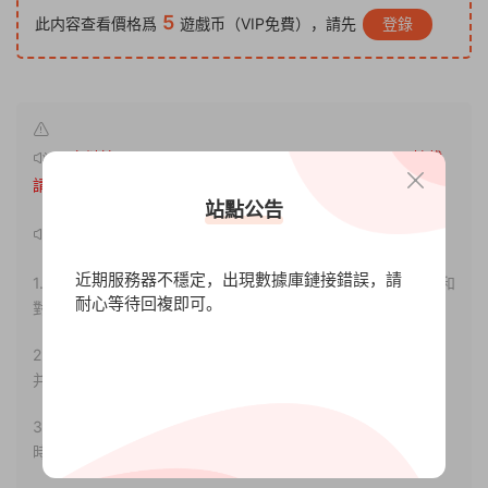
5
此内容查看價格爲
遊戲币（VIP免費），請先
登錄
原文鏈接：
http://www.xdgameo.com/4563.html
，轉載
請注明出處。
站點公告
聲明：
近期服務器不穩定，出現數據庫鏈接錯誤，請
1.本站部分内容轉載自其它媒體，但并不代表本站贊同其觀點和
耐心等待回複即可。
對其真實性負責。
2.若您需要商業運營或用于其他商業活動，請您購買正版授權
并合法使用。
3.如果本站有侵犯、不妥之處的資源，請聯系我們。将會第一
時間解決！