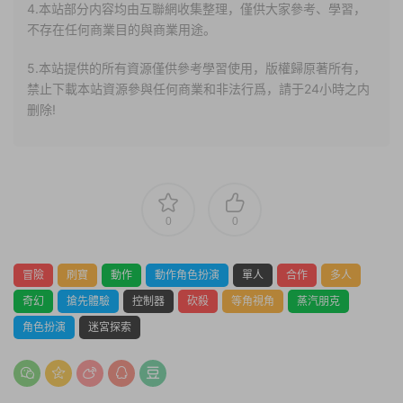
4.本站部分内容均由互聯網收集整理，僅供大家參考、學習，
不存在任何商業目的與商業用途。
5.本站提供的所有資源僅供參考學習使用，版權歸原著所有，
禁止下載本站資源參與任何商業和非法行爲，請于24小時之内
删除!
0
0
冒險
刷寶
動作
動作角色扮演
單人
合作
多人
奇幻
搶先體驗
控制器
砍殺
等角視角
蒸汽朋克
角色扮演
迷宮探索