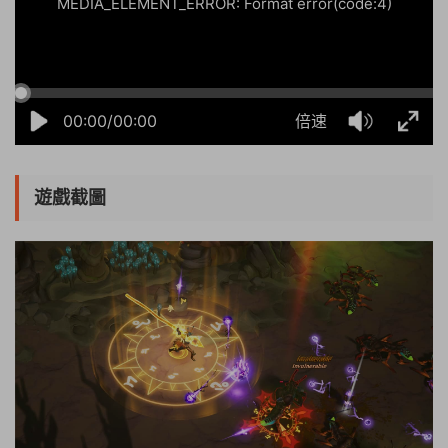
MEDIA_ELEMENT_ERROR: Format error(code:4)
00:00/00:00
倍速
遊戲截圖