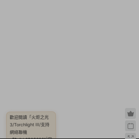
歡迎閱讀
「火炬之光
3/Torchlight III/支持
【Build.25052021|容
量6.23GB|官方簡體中
網絡聯機