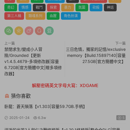
奇幻
情感
戰鬥
探索
暴力
氛圍
砍殺
神話
第三人稱
類魂系列
血腥
角色扮演
上一篇
下一篇
禁閉求生/變成小人冒
三日危情，獨家的記憶/exclusive
險/Grounded【更新
memory【Build.15897140|容量
v1.4.5.4679-多項修改器|容量
27.5GB|官方簡體中文】
6.72GB|官方簡體中文|贈多項修
改器】
解壓密碼英文字母大寫：XDGAME
猜你喜歡
卧龍：蒼天隕落【v1.303|容量59.7GB.手柄】
2025-01-24
6.3w
5
消逝的光芒2人與仁之戰終極版【v1.20.1終極版|整合全DLC|容量