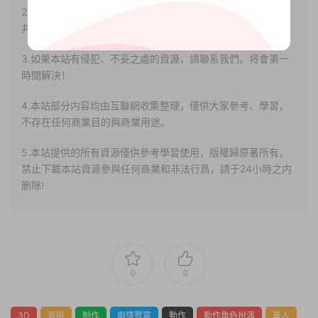
2.若您需要商業運營或用于其他商業活動，請您購買正版授權
并合法使用。
3.如果本站有侵犯、不妥之處的資源，請聯系我們。将會第一
時間解決！
4.本站部分内容均由互聯網收集整理，僅供大家參考、學習，
不存在任何商業目的與商業用途。
5.本站提供的所有資源僅供參考學習使用，版權歸原著所有，
禁止下載本站資源參與任何商業和非法行爲，請于24小時之内
删除!
0
0
3D
冒險
制作
劇情豐富
動作
動作角色扮演
單人