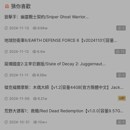
猜你喜歡
狙擊手：幽靈戰士契約/Sniper Ghost Warrior
Contracts【v20211130豪華版|整合全DLC|容量17GB|官方簡體中
2024-11-13
9.64w
5
文|贈多項修改器】
地球防衛軍6/EARTH DEFENSE FORCE 6【v20241101|容量
41.2GB|官方簡體中文】
2024-11-12
6.4w
15
腐爛國度2:主宰巨霸版/State of Decay 2: Juggernaut
Edition（v38.1|容量20.4GB|官方簡體中文-多項修改器-攻略）
2024-11-11
8.56w
5
傑克福爾摩斯：木偶大師【v1.2|容量44GB|官方簡體中文】Jack
Holmes : Master of Puppets（更新v1.1.8）
VIP
2024-11-06
6.21w
荒野大镖客1：救贖/Red Dead Redemption【v1.0.0|容量9.57GB|
官方簡體中文】
2024-10-31
10w+
5