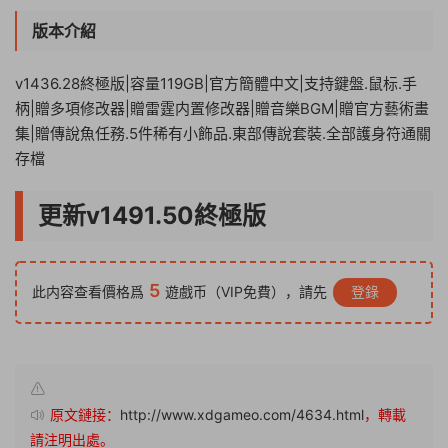
版本介紹
v1436.28終極版|容量119GB|官方簡體中文|支持鍵盤.鼠标.手
柄|贈多項修改器|贈雷霆内置修改器|贈音樂BGM|贈官方藝術畫
集|贈傳說魚任務.5件稀有小飾品.東部傳說套裝.全部護身符通關
存檔
更新v1491.50終極版
5
此内容查看價格爲
遊戲币（VIP免費），請先
登錄
原文鏈接：
http://www.xdgameo.com/4634.html
，轉載
請注明出處。