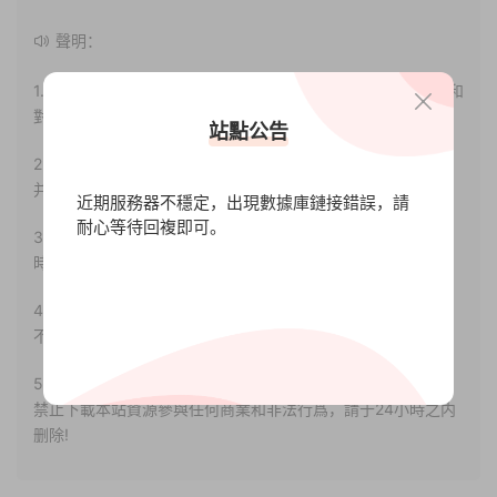
聲明：
1.本站部分内容轉載自其它媒體，但并不代表本站贊同其觀點和
對其真實性負責。
站點公告
2.若您需要商業運營或用于其他商業活動，請您購買正版授權
并合法使用。
近期服務器不穩定，出現數據庫鏈接錯誤，請
耐心等待回複即可。
3.如果本站有侵犯、不妥之處的資源，請聯系我們。将會第一
時間解決！
4.本站部分内容均由互聯網收集整理，僅供大家參考、學習，
不存在任何商業目的與商業用途。
5.本站提供的所有資源僅供參考學習使用，版權歸原著所有，
禁止下載本站資源參與任何商業和非法行爲，請于24小時之内
删除!