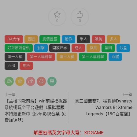
0
0
3A大作
冒險
劇情豐富
動作
單人
唯美
多人
好評原聲音軌
射擊
開放世界
成人
拟真
氛圍
沙盒
第一人稱
第一人稱射擊
第三人稱
第三人稱射擊
血腥
西部
馬匹
上一篇
下一篇
【主播同款前端】win前端模拟器
真三國無雙7：猛将傳Dynasty
系統暢玩全平台遊戲（模拟器版
Warriors 8: Xtreme
本持續更新中-免vip影視音樂-免
Legends【18G百度盤】
費加速器）
解壓密碼英文字母大寫：XDGAME