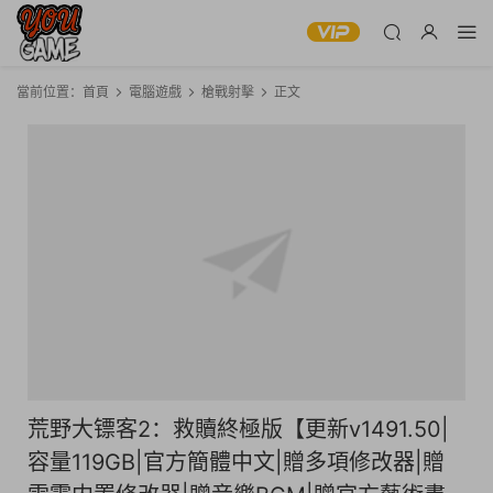
當前位置：
首頁
電腦遊戲
槍戰射擊
正文
荒野大镖客2：救贖終極版【更新v1491.50|
容量119GB|官方簡體中文|贈多項修改器|贈