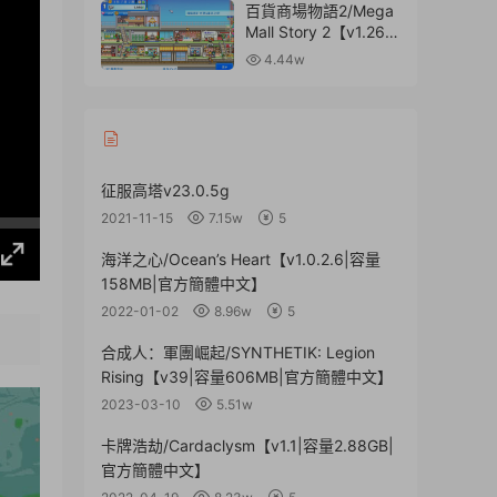
簡體中文】
百貨商場物語2/Mega
Mall Story 2【v1.26|
容量85MB|官方簡體
4.44w
中文】
征服高塔v23.0.5g
2021-11-15
7.15w
5
海洋之心/Ocean’s Heart【v1.0.2.6|容量
158MB|官方簡體中文】
2022-01-02
8.96w
5
合成人：軍團崛起/SYNTHETIK: Legion
Rising【v39|容量606MB|官方簡體中文】
2023-03-10
5.51w
卡牌浩劫/Cardaclysm【v1.1|容量2.88GB|
官方簡體中文】