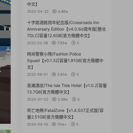
中文】
2023-04-22
4.86w
十字路酒館周年紀念版/Crossroads Inn
Anniversary Edition【v4.0.6d周年版|整合
7DLC|容量12.6GB|官方簡體中文】
2022-02-28
7.93w
5
時尚警察小隊/Fashion Police
Squad【v0.1.32|容量1.91GB|官方簡體中
文】
2022-08-01
5.91w
5
島潮酒店/The Isle Tide Hotel【v1.0.2|容量
13.7GB|官方簡體中文】
2024-01-02
3.59w
5
死亡地帶/FatalZone【v1.4.507正式版|容
量2.51GB|官方簡體中文】
2024-09-19
10w+
5