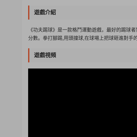
遊戲介紹
《功夫踢球》是一款格鬥運動遊戲，最好的踢球者
分數。拳打腳踢,用頭撞球,在球場上把球砸進對手的
遊戲視頻
50%
75%
100%