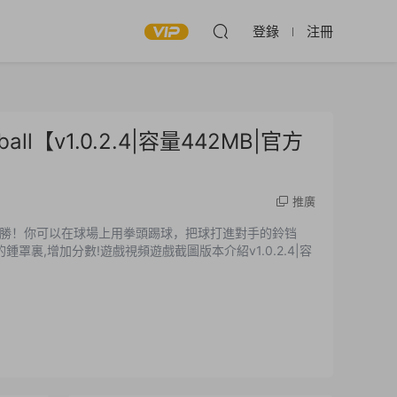
登錄
注冊
ll【v1.0.2.4|容量442MB|官方
推廣
勝！你可以在球場上用拳頭踢球，把球打進對手的鈴铛
裏,增加分數!遊戲視頻遊戲截圖版本介紹v1.0.2.4|容