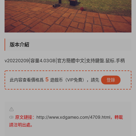
版本介紹
v20220209|容量4.03GB|官方簡體中文|支持鍵盤.鼠标.手柄
5
此内容查看價格爲
遊戲币（VIP免費），請先
登錄
原文鏈接：
http://www.xdgameo.com/4709.html
，轉載
請注明出處。