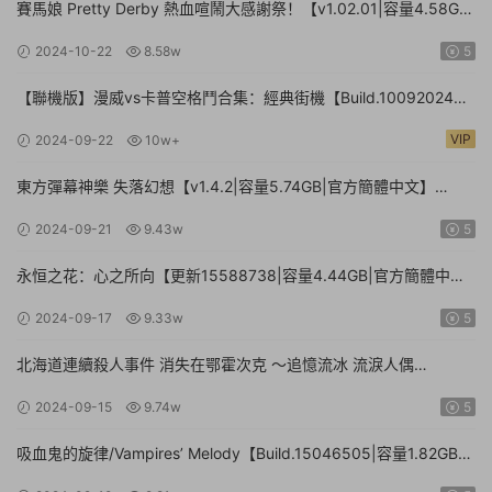
賽馬娘 Pretty Derby 熱血喧鬧大感謝祭！【v1.02.01|容量4.58GB|
官方簡體中文】Umamusume: Pretty Derby – Party Dash
2024-10-22
8.58w
5
【聯機版】漫威vs卡普空格鬥合集：經典街機【Build.10092024聯
機版|容量3.41GB|官方簡體中文】MARVEL vs. CAPCOM Fighting
VIP
2024-09-22
10w+
Collection: Arcade Classics
東方彈幕神樂 失落幻想【v1.4.2|容量5.74GB|官方簡體中文】
Touhou Danmaku Kagura Phantasia Lost
2024-09-21
9.43w
5
永恒之花：心之所向【更新15588738|容量4.44GB|官方簡體中
文|】Everlasting Flowers – Where there is a will, there is a way
2024-09-17
9.33w
5
北海道連續殺人事件 消失在鄂霍次克 ～追憶流冰 流淚人偶
【Build.15672920|容量1.01GB|官方簡體中文】The Hokkaido
2024-09-15
9.74w
5
Serial Murder Case The Okhotsk Disappearance ~Memories in
Ice, Tearful Figurine~
吸血鬼的旋律/Vampires’ Melody【Build.15046505|容量1.82GB|
官方簡體中文】