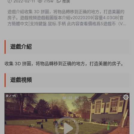
2022-02-11
7.15w
推廣
遊戲介紹收集 3D 拼圖，将物品轉移到正确的地方，打造美麗的
房子。遊戲視頻遊戲截圖版本介紹v20220209|容量4.03GB|官
方簡體中文|支持鍵盤.鼠标.手柄 此内容查看價格爲5遊戲币（VIP
免費），請先登錄
遊戲介紹
收集 3D 拼圖，将物品轉移到正确的地方，打造美麗的房子。
遊戲視頻
06:38:00
50%
75%
100%