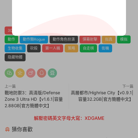
0
0
3D
3D平台
4X
上帝模拟
休閑
像素圖形
冒險
動作
動作類Rogue
動作角色扮演
彈幕射擊
拟真
模拟
生物收集
砍殺
第一人稱
策略
自走棋
街機
隐藏物體
上一篇
下一篇
戰地防禦3：高清版/Defense
高層都市/Highrise City【v0.9.1|
Zone 3 Ultra HD【v1.6.1|容量
容量32.2GB|官方簡體中文】
2.88GB|官方簡體中文】
解壓密碼英文字母大寫：XDGAME
猜你喜歡