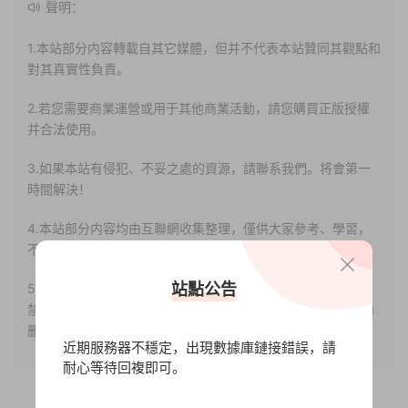
聲明：
1.本站部分内容轉載自其它媒體，但并不代表本站贊同其觀點和
對其真實性負責。
2.若您需要商業運營或用于其他商業活動，請您購買正版授權
并合法使用。
3.如果本站有侵犯、不妥之處的資源，請聯系我們。将會第一
時間解決！
4.本站部分内容均由互聯網收集整理，僅供大家參考、學習，
不存在任何商業目的與商業用途。
站點公告
5.本站提供的所有資源僅供參考學習使用，版權歸原著所有，
禁止下載本站資源參與任何商業和非法行爲，請于24小時之内
删除!
近期服務器不穩定，出現數據庫鏈接錯誤，請
耐心等待回複即可。