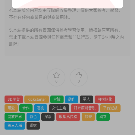
4.本站部分内容均由互聯網收集整理，僅供大家參考、學習，
不存在任何商業目的與商業用途。
5.本站提供的所有資源僅供參考學習使用，版權歸原著所有，
禁止下載本站資源參與任何商業和非法行爲，請于24小時之内
删除!
0
0
3D平台
Kickstarter
冒險
動作
單人
可模組化
可愛
合作
喜劇
女性主角
好評原聲音軌
平台遊戲
開放世界
彩色
探索
收集馬拉松
歡樂
獨立
第三人稱
阖家