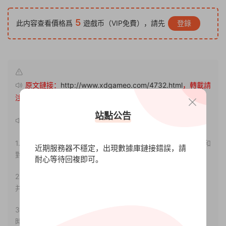
5
此内容查看價格爲
遊戲币（VIP免費），請先
登錄
原文鏈接：
http://www.xdgameo.com/4732.html
，轉載請
注明出處。
站點公告
聲明：
1.本站部分内容轉載自其它媒體，但并不代表本站贊同其觀點和
近期服務器不穩定，出現數據庫鏈接錯誤，請
對其真實性負責。
耐心等待回複即可。
2.若您需要商業運營或用于其他商業活動，請您購買正版授權
并合法使用。
3.如果本站有侵犯、不妥之處的資源，請聯系我們。将會第一
時間解決！