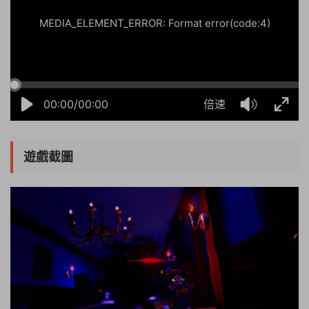
MEDIA_ELEMENT_ERROR: Format error(code:4)
00:00/00:00
倍速
遊戲截圖