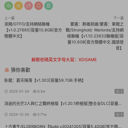
上一篇
下一篇
滾開/GTFO/支持網絡聯機
要塞：群雄割據/要塞：軍閥之
【v1.0.27665|容量10.8GB|官方
戰/Stronghold: Warlords/支持網
簡體中文】
絡聯機【v1.10.23933聯機版|容
量10.6GB|官方簡體中文.國語發
音】
解壓密碼英文字母大寫：XDGAME
猜你喜歡
卧龍：蒼天隕落【v1.303|容量59.7GB.手柄】
2025-01-24
6.3w
5
消逝的光芒2人與仁之戰終極版【v1.20.1終極版|整合全DLC|容量
71.3GB.手柄|贈多項修改器】
2024-12-24
5.71w
5
上古重生/ELDERBORN【Build.v20241205|容量5.42GB|官方簡體