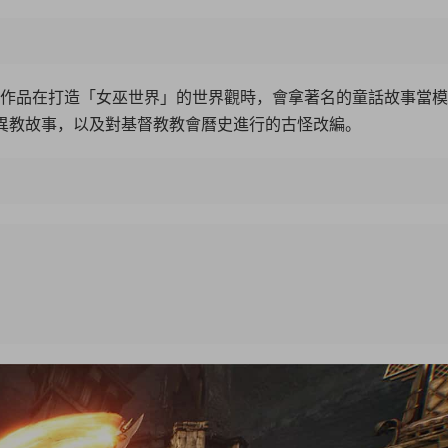
些虛構作品在打造「女巫世界」的世界觀時，會拿著名的童話故事當
于古老的異教故事，以及對基督教教會曆史進行的古怪改編。