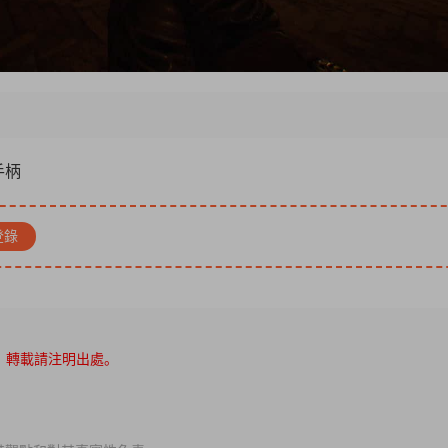
手柄
登錄
，轉載請注明出處。