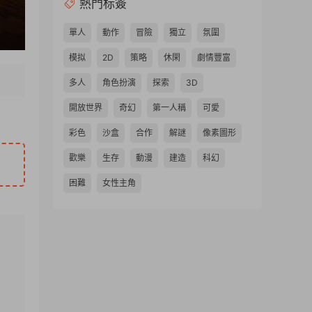
熱門标簽
單人
動作
冒險
獨立
氛圍
模拟
2D
策略
休閑
劇情豐富
多人
角色扮演
探索
3D
開放世界
奇幻
第一人稱
可愛
彩色
沙盒
合作
解謎
像素圖形
歡樂
生存
動漫
建造
科幻
困難
女性主角