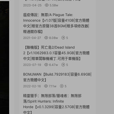
2023-04-25
5.58w
瘟疫傳說：無罪/A Plague Tale:
Innocence【v1.07版|容量41GB|官方簡體
中文|贈官方原聲38首BGM|贈多項修改器|
贈通關存檔】
2021-04-27
8.08w
5
【聯機版】死亡島2/Dead Island
2【v1.1062983.0.1容量45.9GB|官方簡體
中文|贈單闆聯機補丁.可用于單機版】
2023-07-19
6.47w
5
BOMJMAN【Build.7929183|容量6.69GB|
官方簡體中文】
2022-02-16
7.11w
5
精靈獵手：無限部落/獵魂者：無限部
落/Spirit Hunters: Infinite
Horde【v0.1.3299|容量2.57GB|官方簡體
中文】