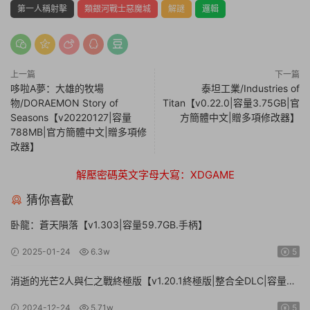
第一人稱射擊
類銀河戰士惡魔城
解謎
邏輯
上一篇
下一篇
哆啦A夢：大雄的牧場
泰坦工業/Industries of
物/DORAEMON Story of
Titan【v0.22.0|容量3.75GB|官
Seasons【v20220127|容量
方簡體中文|贈多項修改器】
788MB|官方簡體中文|贈多項修
改器】
解壓密碼英文字母大寫：XDGAME
猜你喜歡
卧龍：蒼天隕落【v1.303|容量59.7GB.手柄】
2025-01-24
6.3w
5
消逝的光芒2人與仁之戰終極版【v1.20.1終極版|整合全DLC|容量
71.3GB.手柄|贈多項修改器】
2024-12-24
5.71w
5