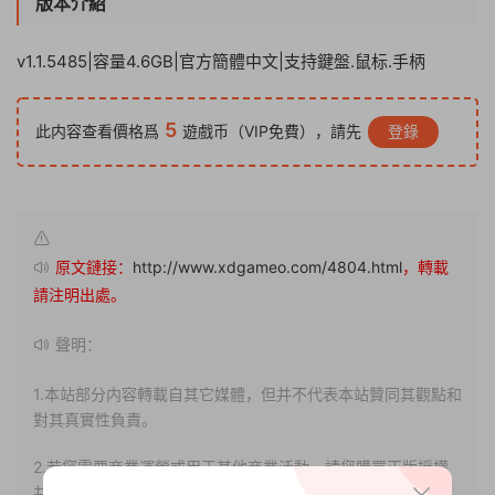
版本介紹
v1.1.5485|容量4.6GB|官方簡體中文|支持鍵盤.鼠标.手柄
5
此内容查看價格爲
遊戲币（VIP免費），請先
登錄
原文鏈接：
http://www.xdgameo.com/4804.html
，轉載
請注明出處。
聲明：
1.本站部分内容轉載自其它媒體，但并不代表本站贊同其觀點和
對其真實性負責。
2.若您需要商業運營或用于其他商業活動，請您購買正版授權
并合法使用。