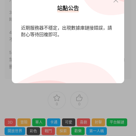
站點公告
3.如果本站有侵犯、不妥之處的資源，請聯系我們。将會第一
時間解決！
近期服務器不穩定，出現數據庫鏈接錯誤，請
4.本站部分内容均由互聯網收集整理，僅供大家參考、學習，
耐心等待回複即可。
不存在任何商業目的與商業用途。
5.本站提供的所有資源僅供參考學習使用，版權歸原著所有，
禁止下載本站資源參與任何商業和非法行爲，請于24小時之内
删除!
0
0
3D
冒險
單人
卡通
可愛
喜劇
射擊
平台解謎
開放世界
彩色
戰鬥
探索
歡樂
第一人稱