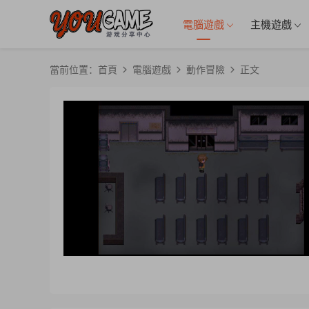
電腦遊戲
主機遊戲
當前位置：
首頁
電腦遊戲
動作冒險
正文