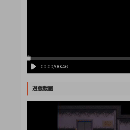
00:00/00:46
遊戲截圖