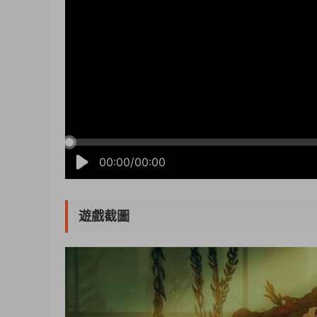
00:00/00:00
遊戲截圖