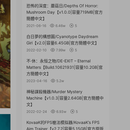
恐怖的深度：蘑菇日/Depths Of Horror:
Mushroom Day【v1.0.0|容量719MB|官方
簡體中文】
2021-06-16
6.46w
5
白日夢的構想圖/Cyanotype Daydream
Girl【v2.0|容量6.45GB|官方簡體中文】
2022-02-10
7.99w
5
不·休：永恒之物/DE-EXIT – Eternal
Matters【Build.10621931|容量10.2GB|官
方簡體中文】
2023-04-16
5.2w
神秘謀殺機器/Murder Mystery
Machine【v1.0.3|容量2.64GB|官方簡體中
文】
2022-02-24
6.93w
5
KovaaK的FPS槍法模拟器/KovaaK’s FPS
Aim Trainer【v2.7.2|容量5.15GB|官方原版