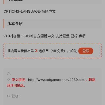
OPTIONS-LANGUAGE-簡體中文
版本介紹
v1.07|容量3.61GB|官方簡體中文|支持鍵盤.鼠标.手柄
3
此内容查看價格爲
遊戲币（VIP免費），請先
登錄
原文鏈接：
http://www.xdgameo.com/4930.html
，轉載
請注明出處。
聲明：