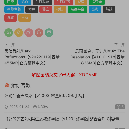
困難
複古
平台遊戲
平台解謎
彩色
控制器
極簡主義
物理
獨立
硬核
精确平台
街機
解謎
邏輯
阖家
上一篇
下一篇
黑暗反射/Dark
烏爾圖克：荒涼/Urtuk: The
Reflections【v20220119|容量
Desolation【v1.0.0+91b|容量
455MB|官方簡體中文】
838MB|官方簡體中文】
解壓密碼英文字母大寫：XDGAME
猜你喜歡
卧龍：蒼天隕落【v1.303|容量59.7GB.手柄】
2025-01-24
6.33w
5
消逝的光芒2人與仁之戰終極版【v1.20.1終極版|整合全DLC|容量
71.3GB.手柄|贈多項修改器】