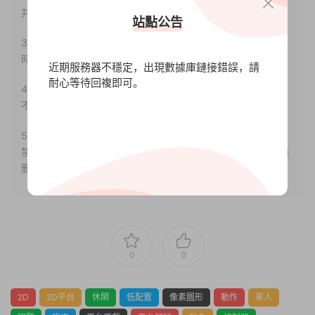
并合法使用。
站點公告
3.如果本站有侵犯、不妥之處的資源，請聯系我們。将會第一
時間解決！
近期服務器不穩定，出現數據庫鏈接錯誤，請
耐心等待回複即可。
4.本站部分内容均由互聯網收集整理，僅供大家參考、學習，
不存在任何商業目的與商業用途。
5.本站提供的所有資源僅供參考學習使用，版權歸原著所有，
禁止下載本站資源參與任何商業和非法行爲，請于24小時之内
删除!
0
0
2D
2D平台
休閑
低配置
像素圖形
動作
單人