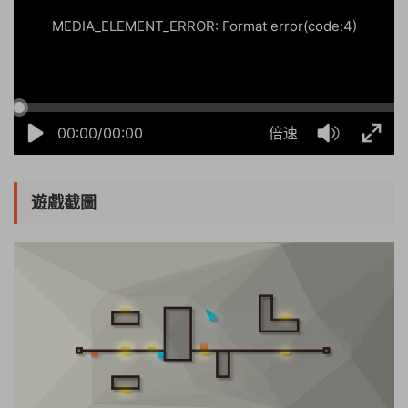
MEDIA_ELEMENT_ERROR: Format error(code:4)
00:00/00:00
倍速
遊戲截圖