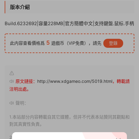
版本介紹
Build.6232692|容量228MB|官方簡體中文|支持鍵盤.鼠标.手柄
5
此内容查看價格爲
遊戲币（VIP免費），請先
登錄
原文鏈接：
http://www.xdgameo.com/5019.html
，轉載請
注明出處。
聲明：
1.本站部分内容轉載自其它媒體，但并不代表本站贊同其觀點和
對其真實性負責。
2.若您需要商業運營或用于其他商業活動，請您購買正版授權