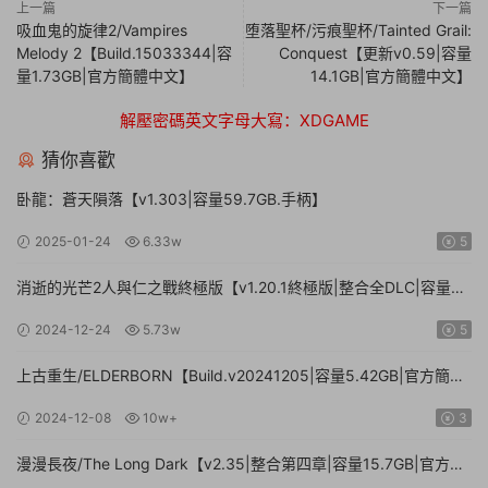
上一篇
下一篇
吸血鬼的旋律2/Vampires
堕落聖杯/污痕聖杯/Tainted Grail:
Melody 2【Build.15033344|容
Conquest【更新v0.59|容量
量1.73GB|官方簡體中文】
14.1GB|官方簡體中文】
解壓密碼英文字母大寫：XDGAME
猜你喜歡
卧龍：蒼天隕落【v1.303|容量59.7GB.手柄】
2025-01-24
6.33w
5
消逝的光芒2人與仁之戰終極版【v1.20.1終極版|整合全DLC|容量
71.3GB.手柄|贈多項修改器】
2024-12-24
5.73w
5
上古重生/ELDERBORN【Build.v20241205|容量5.42GB|官方簡體
中文】
2024-12-08
10w+
3
漫漫長夜/The Long Dark【v2.35|整合第四章|容量15.7GB|官方簡