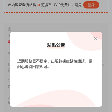
5
此内容查看價格爲
遊戲币（VIP免費），請先
登錄
原文鏈接：
http://www.xdgameo.com/5032.html
，轉載
請注明出處。
站點公告
聲明：
近期服務器不穩定，出現數據庫鏈接錯誤，請
1.本站部分内容轉載自其它媒體，但并不代表本站贊同其觀點和
耐心等待回複即可。
對其真實性負責。
2.若您需要商業運營或用于其他商業活動，請您購買正版授權
并合法使用。
3.如果本站有侵犯、不妥之處的資源，請聯系我們。将會第一
時間解決！