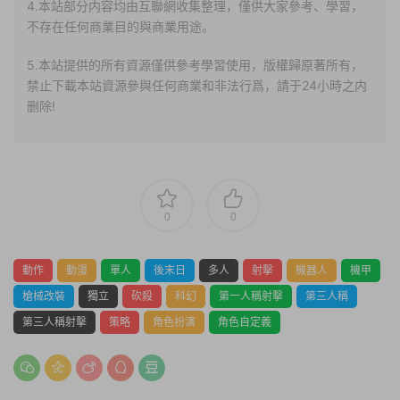
4.本站部分内容均由互聯網收集整理，僅供大家參考、學習，
不存在任何商業目的與商業用途。
5.本站提供的所有資源僅供參考學習使用，版權歸原著所有，
禁止下載本站資源參與任何商業和非法行爲，請于24小時之内
删除!
0
0
動作
動漫
單人
後末日
多人
射擊
機器人
機甲
槍械改裝
獨立
砍殺
科幻
第一人稱射擊
第三人稱
第三人稱射擊
策略
角色扮演
角色自定義