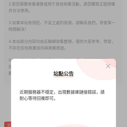
2.若您需要商業運營或用于其他商業活動，請您購買正版授權
并合法使用。
3.如果本站有侵犯、不妥之處的資源，請聯系我們。将會第一
時間解決！
4.本站部分内容均由互聯網收集整理，僅供大家參考、學習，
不存在任何商業目的與商業用途。
5.本站提供的所有資源僅供參考學習使用，版權歸原著所有，
禁止下載本站資源參與任何商業和非法行爲，請于24小時之内
删除!
站點公告
近期服務器不穩定，出現數據庫鏈接錯誤，請
耐心等待回複即可。
0
0
交通運輸
關卡編輯
制作
單人
可模組化
城市營造