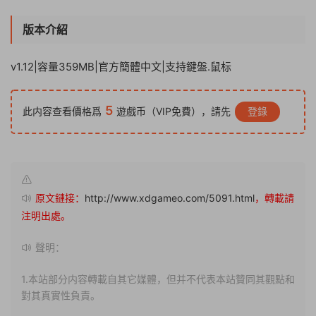
版本介紹
v1.12|容量359MB|官方簡體中文|支持鍵盤.鼠标
5
此内容查看價格爲
遊戲币（VIP免費），請先
登錄
原文鏈接：
http://www.xdgameo.com/5091.html
，轉載請
注明出處。
聲明：
1.本站部分内容轉載自其它媒體，但并不代表本站贊同其觀點和
對其真實性負責。