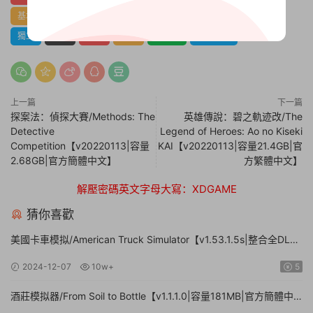
基地建設
建造
彩色
模拟
殖民模拟
沙盒
火車
獨立
策略
管理
經濟
自動化
資源管理
上一篇
下一篇
探案法：偵探大賽/Methods: The
英雄傳說：碧之軌迹改/The
Detective
Legend of Heroes: Ao no Kiseki
Competition【v20220113|容量
KAI【v20220113|容量21.4GB|官
2.68GB|官方簡體中文】
方繁體中文】
解壓密碼英文字母大寫：XDGAME
猜你喜歡
美國卡車模拟/American Truck Simulator【v1.53.1.5s|整合全DLC|
容量20.8GB|官方簡體中文|支持鍵盤.鼠标.手柄】
2024-12-07
10w+
5
酒莊模拟器/From Soil to Bottle【v1.1.1.0|容量181MB|官方簡體中
文|支持鍵盤.鼠标】