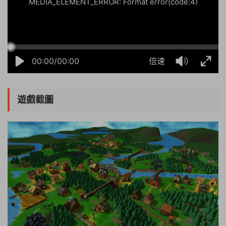
MEDIA_ELEMENT_ERROR: Format error(code:4)
00:00/00:00
倍速
遊戲截圖