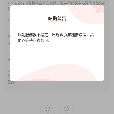
1.本站部分内容轉載自其它媒體，但并不代表本站贊同其觀點和
對其真實性負責。
站點公告
2.若您需要商業運營或用于其他商業活動，請您購買正版授權
并合法使用。
近期服務器不穩定，出現數據庫鏈接錯誤，請
3.如果本站有侵犯、不妥之處的資源，請聯系我們。将會第一
耐心等待回複即可。
時間解決！
4.本站部分内容均由互聯網收集整理，僅供大家參考、學習，
不存在任何商業目的與商業用途。
5.本站提供的所有資源僅供參考學習使用，版權歸原著所有，
禁止下載本站資源參與任何商業和非法行爲，請于24小時之内
删除!
0
0