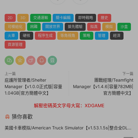
2D
3D
交通運輸
關卡編輯
即時戰略
曆史
可模組化
困難
開放世界
搶先體驗
拟真
模拟
沙盒
火車
硬核
程序生成
等角視角
策略
管理
經濟
資源管理
上一篇
下一篇
庇護所管理者/Shelter
團戰經理/Teamfight
Manager【v1.0.0正式版|容量
Manager【v1.4.6|容量782MB|
1.04GB|官方簡體中文】
官方簡體中文】
解壓密碼英文字母大寫：XDGAME
猜你喜歡
美國卡車模拟/American Truck Simulator【v1.53.1.5s|整合全DLC|
容量20.8GB|官方簡體中文|支持鍵盤.鼠标.手柄】