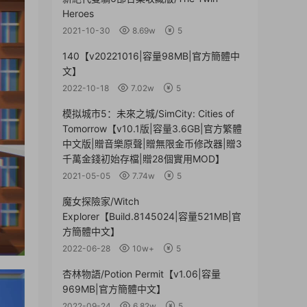
Heroes
2021-10-30
8.69w
5
140【v20221016|容量98MB|官方簡體中
文】
2022-10-18
7.02w
5
模拟城市5：未來之城/SimCity: Cities of
Tomorrow【v10.1版|容量3.6GB|官方繁體
中文版|贈音樂原聲|贈無限金币修改器|贈3
千萬金錢初始存檔|贈28個實用MOD】
2021-05-05
7.74w
5
魔女探險家/Witch
Explorer【Build.8145024|容量521MB|官
方簡體中文】
2022-06-28
10w+
5
杏林物語/Potion Permit【v1.06|容量
969MB|官方簡體中文】
2022-09-24
6.82w
5