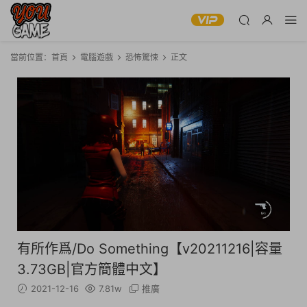
當前位置：
首頁
電腦遊戲
恐怖驚悚
正文
有所作爲/Do Something【v20211216|容量
3.73GB|官方簡體中文】
2021-12-16
7.81w
推廣