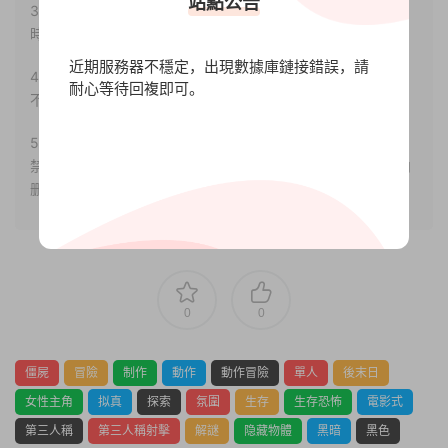
站點公告
3.如果本站有侵犯、不妥之處的資源，請聯系我們。将會第一
時間解決！
近期服務器不穩定，出現數據庫鏈接錯誤，請
4.本站部分内容均由互聯網收集整理，僅供大家參考、學習，
耐心等待回複即可。
不存在任何商業目的與商業用途。
5.本站提供的所有資源僅供參考學習使用，版權歸原著所有，
禁止下載本站資源參與任何商業和非法行爲，請于24小時之内
删除!
0
0
僵屍
冒險
制作
動作
動作冒險
單人
後末日
女性主角
拟真
探索
氛圍
生存
生存恐怖
電影式
第三人稱
第三人稱射擊
解謎
隐藏物體
黑暗
黑色