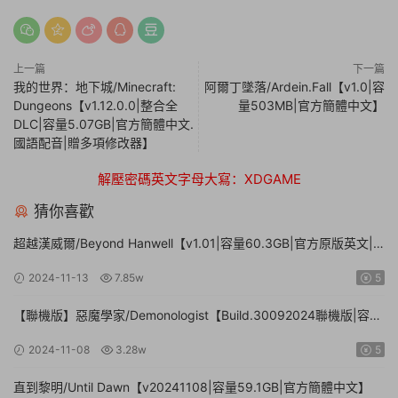
上一篇
下一篇
我的世界：地下城/Minecraft:
阿爾丁墜落/Ardein.Fall【v1.0|容
Dungeons【v1.12.0.0|整合全
量503MB|官方簡體中文】
DLC|容量5.07GB|官方簡體中文.
國語配音|贈多項修改器】
解壓密碼英文字母大寫：XDGAME
猜你喜歡
超越漢威爾/Beyond Hanwell【v1.01|容量60.3GB|官方原版英文|
支持鍵盤.鼠标.手柄】
2024-11-13
7.85w
5
【聯機版】惡魔學家/Demonologist【Build.30092024聯機版|容量
28.5GB|官方簡體中文】
2024-11-08
3.28w
5
直到黎明/Until Dawn【v20241108|容量59.1GB|官方簡體中文】