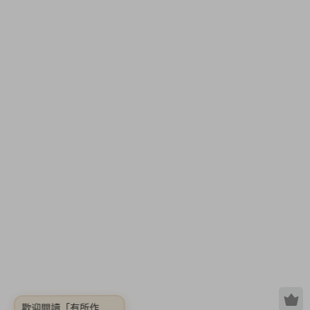
歡迎閱讀
「有所作
Something【v20211
216|容量3.73GB|官