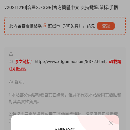
v20211216|容量3.73GB|官方簡體中文|支持鍵盤.鼠标.手柄
5
此内容查看價格爲
遊戲币（VIP免費），請先
登錄
原文鏈接：
http://www.xdgameo.com/5372.html
，轉載請
注明出處。
聲明：
1.本站部分内容轉載自其它媒體，但并不代表本站贊同其觀點和
對其真實性負責。
2.若您需要商業運營或用于其他商業活動，請您購買正版授權
并合法使用。