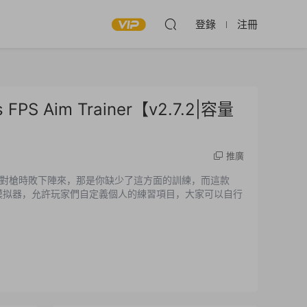
登錄
注冊
PS Aim Trainer【v2.7.2|容量
推廣
對槍時敗下陣來，那是你缺少了這方面的訓練，而這款
訓練模拟器，允許玩家們自定義個人的練習項目，大家可以自行