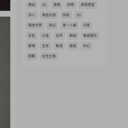
模拟
2D
策略
休閑
劇情豐富
多人
角色扮演
探索
3D
開放世界
奇幻
第一人稱
可愛
彩色
沙盒
合作
解謎
像素圖形
歡樂
生存
動漫
建造
科幻
困難
女性主角