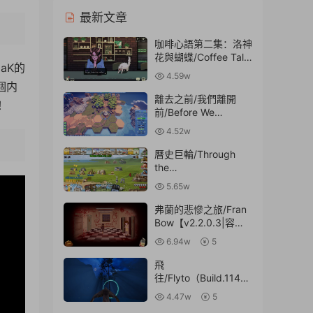
最新文章
咖啡心語第二集：洛神
花與蝴蝶/Coffee Talk
aK的
Episode 2: Hibiscus &
4.59w
Butterfly【v1.051|容
個内
量574MB|官方簡體中
離去之前/我們離開
！
文】
前/Before We
Leave【v1.0346|容
4.52w
量1.58GB|官方簡體中
文】
曆史巨輪/Through
7:38
the
Ages【v2.18.639|容
5.65w
量222MB|官方簡體中
文】
弗蘭的悲慘之旅/Fran
Bow【v2.2.0.3|容量
511MB|官方原版英
6.94w
5
文】
飛
往/Flyto（Build.1143
9253）
4.47w
5