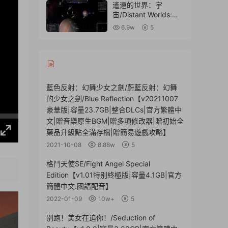
遙遠的世界：宇
宙/Distant Worlds:
Universe【v1.9.5.10|
6.9w
5
容量1.08GB|内置簡中
漢化】
藍色反射：幻舞少女之劍/蔚藍反射：幻舞
的少女之劍/Blue Reflection【v20211007
豪華版|容量23.7GB|整合DLCs|官方繁體中
文|贈音樂原生BGM|贈多項修改器|贈初始全
藥品升級點全滿存檔|贈簡易遊戲攻略】
2021-10-08
8.88w
5
格鬥天使SE/Fight Angel Special
Edition【v1.01特别終極版|容量4.1GB|官方
簡體中文.國語配音】
2022-01-09
10w+
5
别跑！美女在追你！/Seduction of