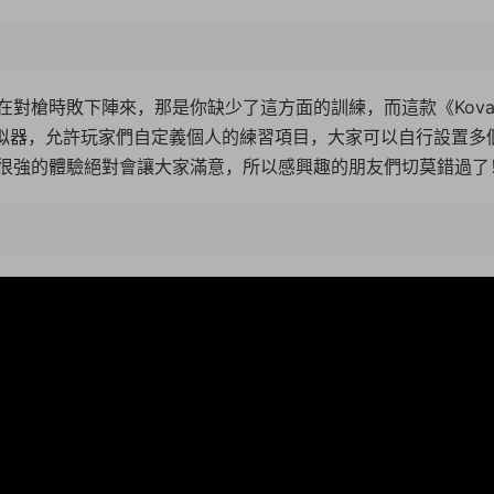
對槍時敗下陣來，那是你缺少了這方面的訓練，而這款《Kova
模拟器，允許玩家們自定義個人的練習項目，大家可以自行設置多
很強的體驗絕對會讓大家滿意，所以感興趣的朋友們切莫錯過了
06:2