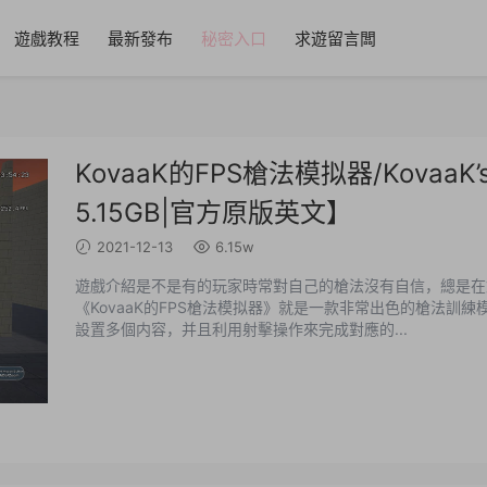
遊戲教程
最新發布
秘密入口
求遊留言闆
KovaaK的FPS槍法模拟器/KovaaK’s F
5.15GB|官方原版英文】
2021-12-13
6.15w
遊戲介紹是不是有的玩家時常對自己的槍法沒有自信，總是在
《KovaaK的FPS槍法模拟器》就是一款非常出色的槍法
設置多個内容，并且利用射擊操作來完成對應的...