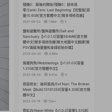
殘機0：最後的開始/殘機0：餘命爲
零/Zanki Zero: Last Beginning【完整版|容
量10.6GB|官方繁體中文|贈多項修改器】
2021-06-03
7.66w
5
鹽和避難所/鹽與避難所/Salt and
Sanctuary【v1.0.1.0|容量584MB|官方簡
體中文|贈多項修改器|贈大地圖中文翻譯|贈
PSV滿級海量鹽和金錢初始存檔】
2023-04-20
4.66w
搖擺狗狗/Wobbledogs【v1.01.03|容量
1.21GB|官方簡體中文】
2022-08-04
9.41w
5
邪惡修女：破碎面具/Evil Nun: The Broken
Mask【Build.10191259|容量4.3GB|官方簡
體中文】
2023-05-16
10w+
霓虹白/Neon White【v1.0.0|容量5.51GB|