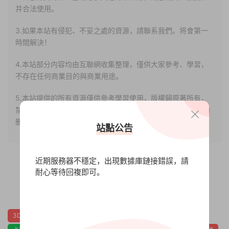
并合法使用。
3.如果本站有侵犯、不妥之處的資源，請聯系我們。将會第一
時間解決！
4.本站部分内容均由互聯網收集整理，僅供大家參考、學習，
不存在任何商業目的與商業用途。
5.本站提供的所有資源僅供參考學習使用，版權歸原著所有，
禁止下載本站資源參與任何商業和非法行爲，請于24小時之内
删除!
站點公告
近期服務器不穩定，出現數據庫鏈接錯誤，請
耐心等待回複即可。
0
0
3D
休閑
俯視
農業
農場模拟
劇情豐富
動漫