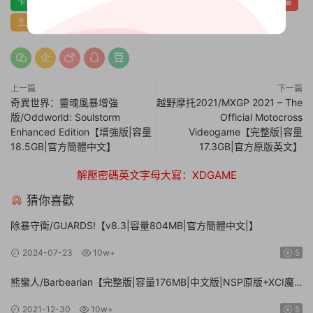
卡通
可愛
建造
放松
模拟
烹饪
愛情
狗
貓
生活模拟
角色定制
角色扮演
阖家
上一篇
下一篇
奇異世界：靈魂風暴增強
越野摩托2021/MXGP 2021 – The
版/Oddworld: Soulstorm
Official Motocross
Enhanced Edition【增強版|容量
Videogame【完整版|容量
18.5GB|官方簡體中文】
17.3GB|官方原版英文】
解壓密碼英文字母大寫：XDGAME
猜你喜歡
除暴守衛/GUARDS!【v8.3|容量804MB|官方簡體中文|】
2024-07-23
10w+
5
熊蠻人/Barbearian【完整版|容量176MB|中文版|NSP原版+XCI魔
改整合版】
2021-12-30
10w+
5