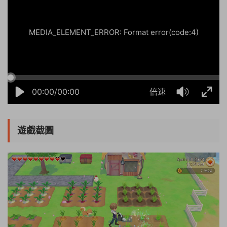
MEDIA_ELEMENT_ERROR: Format error(code:4)
00:00/00:00
倍速
遊戲截圖