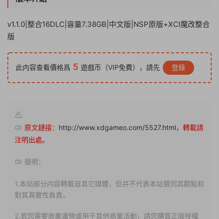
v1.1.0|整合16DLC|容量7.38GB|中文版|NSP原版+XCI魔改整合
版
5
此内容查看價格爲
遊戲币（VIP免費），請先
登錄
原文鏈接：
http://www.xdgameo.com/5527.html
，轉載請
注明出處。
聲明：
1.本站部分内容轉載自其它媒體，但并不代表本站贊同其觀點和
對其真實性負責。
2.若您需要商業運營或用于其他商業活動，請您購買正版授權