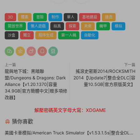
3D
體素
冒險
制作
單人
基地建設
建造
開放世界
懶人遊戲
拟真
探索
未來
機甲
模拟
沙盒
獨立
程序生成
第一人稱
自動化
上一篇
下一篇
龍與地下城：黑暗聯
搖滾史密斯2014/ROCKSMITH
盟/Dungeons & Dragons: Dark
2014【Update7|整合全DLC|容
Alliance【v1.20.1370|容量
量10.5GB|官方原版英文】
34.9GB|官方簡體中文|贈多項修
改器】
解壓密碼英文字母大寫：XDGAME
猜你喜歡
美國卡車模拟/American Truck Simulator【v1.53.1.5s|整合全DLC|