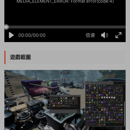
MEDIA_ELEMENT_ERROR: Format error(code:4)
00:00/00:00
倍速
遊戲截圖