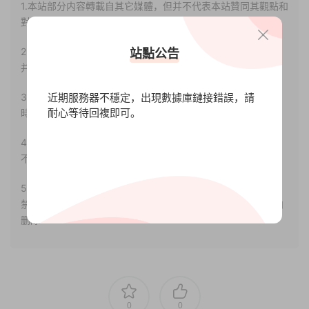
1.本站部分内容轉載自其它媒體，但并不代表本站贊同其觀點和
對其真實性負責。
2.若您需要商業運營或用于其他商業活動，請您購買正版授權
站點公告
并合法使用。
近期服務器不穩定，出現數據庫鏈接錯誤，請
3.如果本站有侵犯、不妥之處的資源，請聯系我們。将會第一
耐心等待回複即可。
時間解決！
4.本站部分内容均由互聯網收集整理，僅供大家參考、學習，
不存在任何商業目的與商業用途。
5.本站提供的所有資源僅供參考學習使用，版權歸原著所有，
禁止下載本站資源參與任何商業和非法行爲，請于24小時之内
删除!
0
0