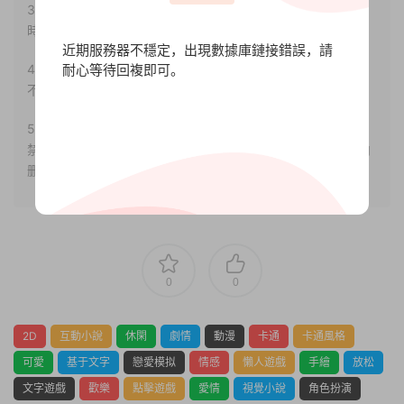
3.如果本站有侵犯、不妥之處的資源，請聯系我們。将會第一
時間解決！
近期服務器不穩定，出現數據庫鏈接錯誤，請
耐心等待回複即可。
4.本站部分内容均由互聯網收集整理，僅供大家參考、學習，
不存在任何商業目的與商業用途。
5.本站提供的所有資源僅供參考學習使用，版權歸原著所有，
禁止下載本站資源參與任何商業和非法行爲，請于24小時之内
删除!
0
0
2D
互動小說
休閑
劇情
動漫
卡通
卡通風格
可愛
基于文字
戀愛模拟
情感
懶人遊戲
手繪
放松
文字遊戲
歡樂
點擊遊戲
愛情
視覺小說
角色扮演