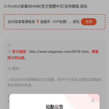
v1.1hotfix|容量684MB|官方簡體中文|支持鍵盤.鼠标
5
此内容查看價格爲
遊戲币（VIP免費），請先
登錄
原文鏈接：
http://www.xdgameo.com/5678.html
，轉載
請注明出處。
聲明：
1.本站部分内容轉載自其它媒體，但并不代表本站贊同其觀點和
對其真實性負責。
2.若您需要商業運營或用于其他商業活動，請您購買正版授權
并合法使用。
站點公告