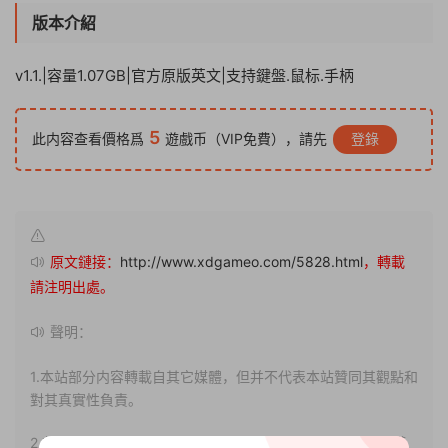
版本介紹
v1.1.|容量1.07GB|官方原版英文|支持鍵盤.鼠标.手柄
5
此内容查看價格爲
遊戲币（VIP免費），請先
登錄
原文鏈接：
http://www.xdgameo.com/5828.html
，轉載
請注明出處。
聲明：
1.本站部分内容轉載自其它媒體，但并不代表本站贊同其觀點和
對其真實性負責。
2.若您需要商業運營或用于其他商業活動，請您購買正版授權