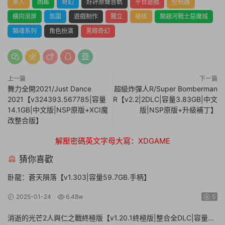
單人
困難
奇幻
好評原聲音軌
平台遊戲
控制器
橫向滾屏
氛圍
遊戲制作
獨立
硬核
類銀河戰士惡魔城
類魂系列
角色扮演
黑暗奇幻
上一篇
下一篇
舞力全開2021/Just Dance
超級炸彈人R/Super Bomberman
2021【v324393.567785|容量
R【v2.2|2DLC|容量3.83GB|中文
14.1GB|中文版|NSP原版+XCI魔
版|NSP原版+升級補丁】
改整合版】
解壓密碼英文字母大寫：XDGAME
猜你喜歡
卧龍：蒼天隕落【v1.303|容量59.7GB.手柄】
2025-01-24
6.48w
5
消逝的光芒2人與仁之戰終極版【v1.20.1終極版|整合全DLC|容量