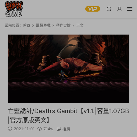
當前位置：
首頁
電腦遊戲
動作冒險
正文
亡靈詭計/Death’s Gambit【v1.1.|容量1.07GB
|官方原版英文】
2021-11-01
7.14w
推廣