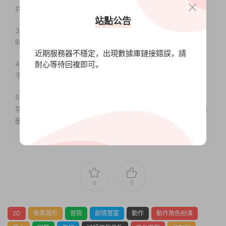
并合法使用。
站點公告
3.如果本站有侵犯、不妥之處的資源，請聯系我們。将會第一
時間解決！
近期服務器不穩定，出現數據庫鏈接錯誤，請
耐心等待回複即可。
4.本站部分内容均由互聯網收集整理，僅供大家參考、學習，
不存在任何商業目的與商業用途。
5.本站提供的所有資源僅供參考學習使用，版權歸原著所有，
禁止下載本站資源參與任何商業和非法行爲，請于24小時之内
删除!
0
0
2D
像素圖形
冒險
劇情豐富
動作
動作角色扮演