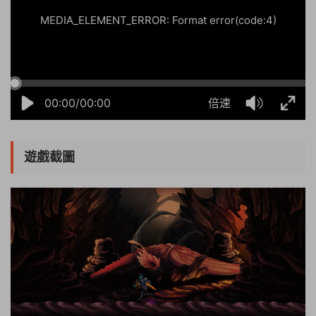
MEDIA_ELEMENT_ERROR: Format error(code:4)
00:00/00:00
倍速
遊戲截圖