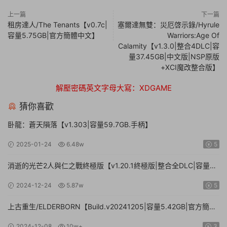
上一篇
下一篇
租房達人/The Tenants【v0.7c|
塞爾達無雙：災厄啓示錄/Hyrule
容量5.75GB|官方簡體中文】
Warriors:Age Of
Calamity【v1.3.0|整合4DLC|容
量37.45GB|中文版|NSP原版
+XCI魔改整合版】
解壓密碼英文字母大寫：XDGAME
猜你喜歡
卧龍：蒼天隕落【v1.303|容量59.7GB.手柄】
2025-01-24
6.48w
5
消逝的光芒2人與仁之戰終極版【v1.20.1終極版|整合全DLC|容量
71.3GB.手柄|贈多項修改器】
2024-12-24
5.87w
5
上古重生/ELDERBORN【Build.v20241205|容量5.42GB|官方簡體
中文】
2024-12-08
10w+
3