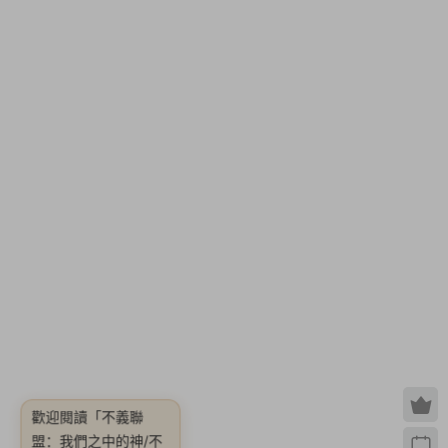
歡迎閱讀
「不義聯
盟：我們之中的神/不
義聯盟：人中之
神/Injustice: Gods
Among Us Ultimate
Edition【完整版|容量
20.2GB|内置簡中漢