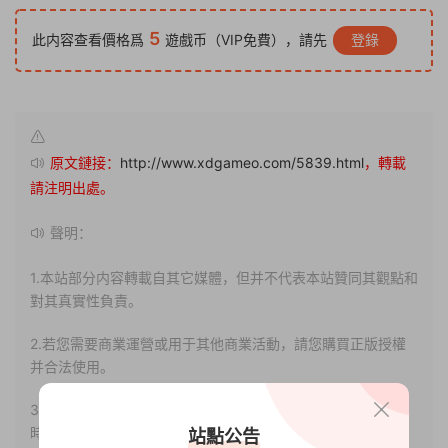
5
此内容查看價格爲
遊戲币（VIP免費），請先
登錄
原文鏈接：
http://www.xdgameo.com/5839.html
，轉載
請注明出處。
聲明：
1.本站部分内容轉載自其它媒體，但并不代表本站贊同其觀點和
對其真實性負責。
2.若您需要商業運營或用于其他商業活動，請您購買正版授權
并合法使用。
3.如果本站有侵犯、不妥之處的資源，請聯系我們。将會第一
時間解決！
站點公告