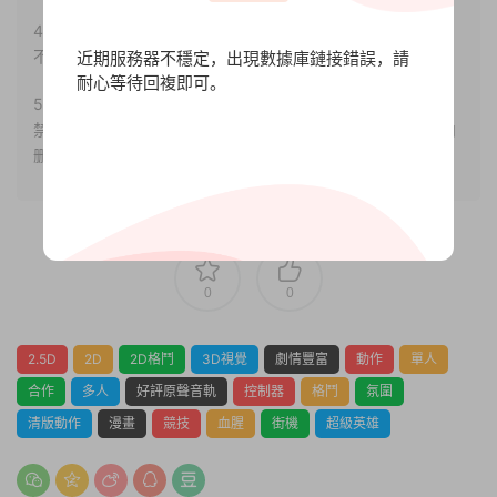
4.本站部分内容均由互聯網收集整理，僅供大家參考、學習，
不存在任何商業目的與商業用途。
近期服務器不穩定，出現數據庫鏈接錯誤，請
耐心等待回複即可。
5.本站提供的所有資源僅供參考學習使用，版權歸原著所有，
禁止下載本站資源參與任何商業和非法行爲，請于24小時之内
删除!
0
0
2.5D
2D
2D格鬥
3D視覺
劇情豐富
動作
單人
合作
多人
好評原聲音軌
控制器
格鬥
氛圍
清版動作
漫畫
競技
血腥
街機
超級英雄