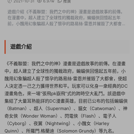
2021-10-31
6.97w
推廣
遊戲介紹《不義聯盟：我們之中的神》漫畫是遊戲故事的前傳。
在漫畫中，超人建立了全球性的獨裁政府，蝙蝠俠回憶起五年
前，小醜用幻象騙超人殺了懷孕的路易絲·雷恩并摧毀了大都會，
使超人決定憑一己之力獲得世界和平。玩家可以化身一衆經典的
DC漫畫角色，來一場“張飛p...
遊戲介紹
《不義聯盟：我們之中的神》漫畫是遊戲故事的前傳。在漫畫
中，超人建立了全球性的獨裁政府，蝙蝠俠回憶起五年前，小
醜用幻象騙超人殺了懷孕的路易絲·雷恩并摧毀了大都會，使超
人決定憑一己之力獲得世界和平。玩家可以化身一衆經典的DC
漫畫角色，來一場“張飛pk嶽飛”式的跨時空大亂鬥。該遊戲中
集結了大量耳熟能詳的DC漫畫英雄，目前已公布的包括蝙蝠俠
（Batman）、超人（Superman）、貓女（Catwoman）、神
奇女俠（Wonder Woman）、閃電俠（Flash）、電子人
（Cyborg）、夜翼（Nightwing）、小醜女（Harley
Quinn）、所羅門.格蘭迪（Solomon Grundy）等九名。