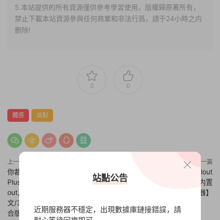
5.本站提供的所有資源僅供參考學習使用，版權歸原著所有，
禁止下載本站資源參與任何商業和非法行爲，請于24小時之内
删除!
0
0
體感
派對
上一篇
下一篇
你裁我剪！斯尼帕
輻射：避難所/Fallout
站點公告
Plus/Snipperclips Plus – Cut it
Shelter【v1.6.1|容量1.26GB|内置
out, together!【官方中
LMAO漢化2.2|贈多項修改器】
文/3.64GB/本體+1.1.0+1DLC整
近期服務器不穩定，出現數據庫鏈接錯誤，請
合版/[NSP-XCI]】