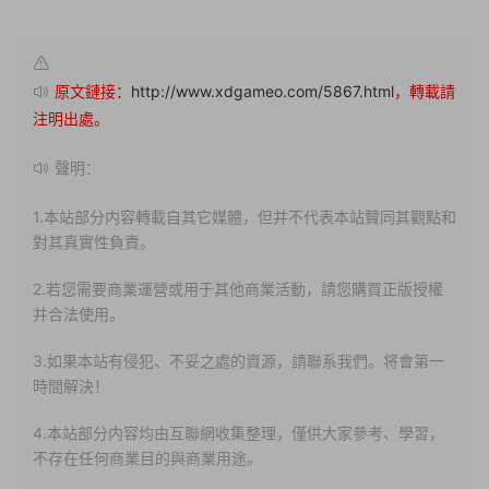
原文鏈接：
http://www.xdgameo.com/5867.html
，轉載請
注明出處。
聲明：
1.本站部分内容轉載自其它媒體，但并不代表本站贊同其觀點和
對其真實性負責。
2.若您需要商業運營或用于其他商業活動，請您購買正版授權
并合法使用。
3.如果本站有侵犯、不妥之處的資源，請聯系我們。将會第一
時間解決！
4.本站部分内容均由互聯網收集整理，僅供大家參考、學習，
不存在任何商業目的與商業用途。