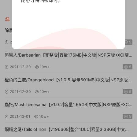
耐心等待回複即可。
解壓密碼英文字母大寫：XDGAME
猜你喜歡
除暴守衛/GUARDS!【v8.3|容量804MB|官方簡體中文|】
2024-07-23
10w+
5
熊蠻人/Barbearian【完整版|容量176MB|中文版|NSP原版+XCI魔
改整合版】
2021-12-30
10w+
5
橙色的血液/Orangeblood【v1.0.5|容量601MB|中文版|NSP原版
+XCI魔改整合版】
2021-12-30
10w+
5
蟲姬/Mushihimesama【v1.0.2|容量1.65GB|中文版|NSP原版+XCI
魔改整合版】
2021-12-01
10w+
5
鋼鐵之尾/Tails of Iron【v196608|整合1DLC|容量3.38GB|中文
版|NSP原版+XCI魔改整合版】