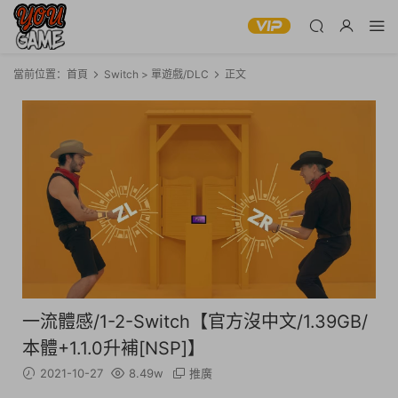
當前位置：
首頁
Switch > 單遊戲/DLC
正文
一流體感/1-2-Switch【官方沒中文/1.39GB/
本體+1.1.0升補[NSP]】
2021-10-27
8.49w
推廣