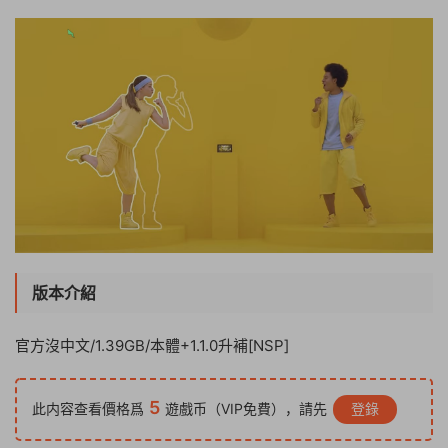
版本介紹
官方沒中文/1.39GB/本體+1.1.0升補[NSP]
5
此内容查看價格爲
遊戲币（VIP免費），請先
登錄