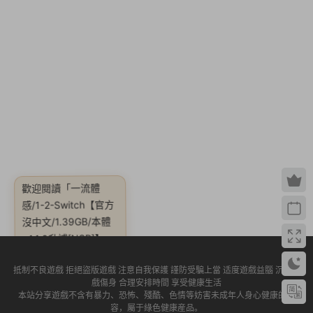
歡迎閱讀
「一流體
感/1-2-Switch【官方
沒中文/1.39GB/本體
+1.1.0升補[NSP]】」
抵制不良遊戲 拒絕盜版遊戲 注意自我保護 謹防受騙上當 适度遊戲益腦 沉迷遊
戲傷身 合理安排時間 享受健康生活
本站分享遊戲不含有暴力、恐怖、殘酷、色情等妨害未成年人身心健康的内
容，屬于綠色健康産品。