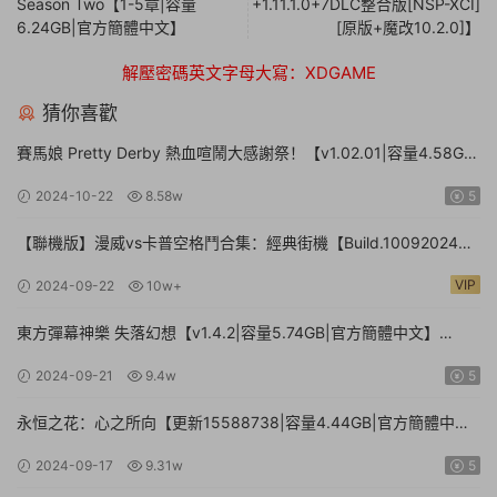
Season Two【1-5章|容量
+1.11.1.0+7DLC整合版[NSP-XCI]
6.24GB|官方簡體中文】
[原版+魔改10.2.0]】
解壓密碼英文字母大寫：XDGAME
猜你喜歡
賽馬娘 Pretty Derby 熱血喧鬧大感謝祭！【v1.02.01|容量4.58GB|
官方簡體中文】Umamusume: Pretty Derby – Party Dash
2024-10-22
8.58w
5
【聯機版】漫威vs卡普空格鬥合集：經典街機【Build.10092024聯
機版|容量3.41GB|官方簡體中文】MARVEL vs. CAPCOM Fighting
VIP
2024-09-22
10w+
Collection: Arcade Classics
東方彈幕神樂 失落幻想【v1.4.2|容量5.74GB|官方簡體中文】
Touhou Danmaku Kagura Phantasia Lost
2024-09-21
9.4w
5
永恒之花：心之所向【更新15588738|容量4.44GB|官方簡體中
文|】Everlasting Flowers – Where there is a will, there is a way
2024-09-17
9.31w
5