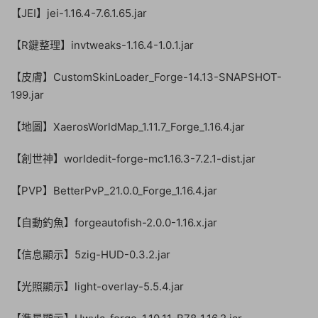
【JEI】jei-1.16.4-7.6.1.65.jar
【R鍵整理】invtweaks-1.16.4-1.0.1.jar
【皮膚】CustomSkinLoader_Forge-14.13-SNAPSHOT-
199.jar
【地圖】XaerosWorldMap_1.11.7_Forge_1.16.4.jar
【創世神】worldedit-forge-mc1.16.3-7.2.1-dist.jar
【PVP】BetterPvP_21.0.0_Forge_1.16.4.jar
【自動釣魚】forgeautofish-2.0.0-1.16.x.jar
【信息顯示】5zig-HUD-0.3.2.jar
【光照顯示】light-overlay-5.5.4.jar