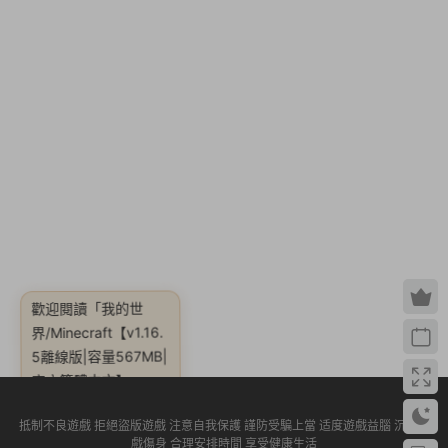
歡迎閱讀
「我的世
界/Minecraft【v1.16.
5離線版|容量567MB|
官方簡體中文】」
抵制不良遊戲 拒絕盜版遊戲 注意自我保護 謹防受騙上當 适度遊戲益腦 沉迷遊
戲傷身 合理安排時間 享受健康生活