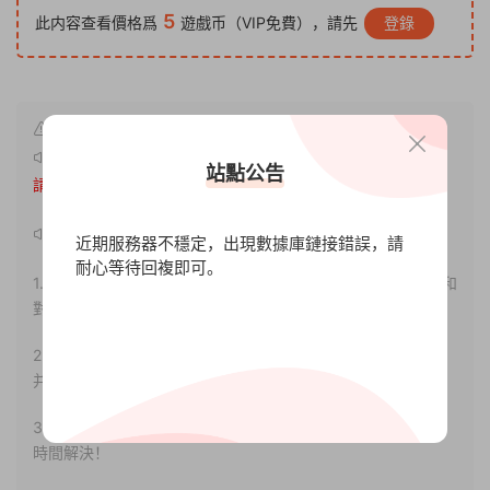
5
此内容查看價格爲
遊戲币（VIP免費），請先
登錄
原文鏈接：
http://www.xdgameo.com/5888.html
，轉載
站點公告
請注明出處。
聲明：
近期服務器不穩定，出現數據庫鏈接錯誤，請
耐心等待回複即可。
1.本站部分内容轉載自其它媒體，但并不代表本站贊同其觀點和
對其真實性負責。
2.若您需要商業運營或用于其他商業活動，請您購買正版授權
并合法使用。
3.如果本站有侵犯、不妥之處的資源，請聯系我們。将會第一
時間解決！