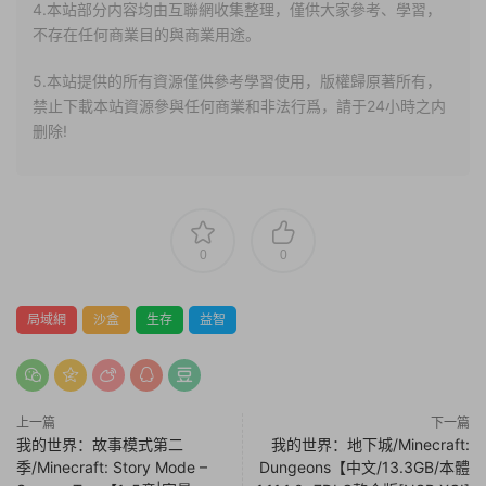
4.本站部分内容均由互聯網收集整理，僅供大家參考、學習，
不存在任何商業目的與商業用途。
5.本站提供的所有資源僅供參考學習使用，版權歸原著所有，
禁止下載本站資源參與任何商業和非法行爲，請于24小時之内
删除!
0
0
局域網
沙盒
生存
益智
上一篇
下一篇
我的世界：故事模式第二
我的世界：地下城/Minecraft:
季/Minecraft: Story Mode –
Dungeons【中文/13.3GB/本體