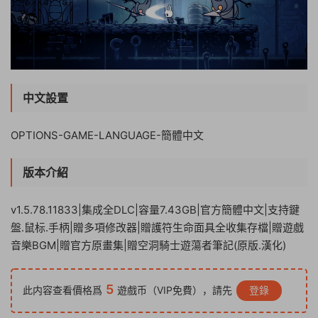
中文設置
OPTIONS-GAME-LANGUAGE-簡體中文
版本介紹
v1.5.78.11833|集成全DLC|容量7.43GB|官方簡體中文|支持鍵
盤.鼠标.手柄|贈多項修改器|贈護符生命面具全收集存檔|贈遊戲
音樂BGM|贈官方原畫集|贈空洞騎士遊蕩者筆記(原版.漢化)
5
此内容查看價格爲
遊戲币（VIP免費），請先
登錄