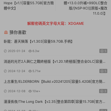
Hope【v1.1|容量55.7GB|官方簡
體+13.0.0升補+99DLC整合
體中文】
版/[NSP-XCI][原版+魔改
11.0.0]】
解壓密碼英文字母大寫：XDGAME
猜你喜歡
卧龍：蒼天隕落【v1.303|容量59.7GB.手柄】
2025-01-24
6.3w
5
消逝的光芒2人與仁之戰終極版【v1.20.1終極版|整合全DLC|容量
71.3GB.手柄|贈多項修改器】
2024-12-24
5.71w
5
上古重生/ELDERBORN【Build.v20241205|容量5.42GB|官方簡體
中文】
2024-12-08
10w+
3
漫漫長夜/The Long Dark【v2.35|整合第四章|容量15.7GB|官方簡
體中文】