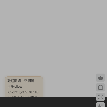
歡迎閱讀
「空洞騎
Knight【v1.5.78.118
33|集成全DLC|容量
7.43GB|官方簡體中
文|贈多項修改器|贈護
符生命面具全收集存
檔|贈遊戲音樂BGM|
贈官方原畫集|贈空洞
騎士遊蕩者筆記(原版.
士/Hollow