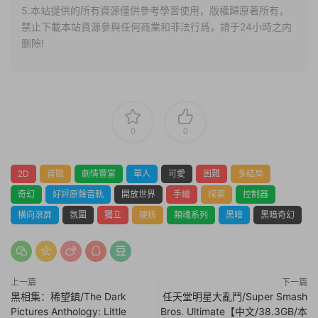
5.本站提供的所有資源僅供參考學習使用，版權歸原著所有，
禁止下載本站資源參與任何商業和非法行爲，請于24小時之内
删除!
0
0
2D
冒險
劇情豐富
單人
可愛
困難
多結局
奇幻
好評原聲音軌
開放世界
手繪
探索
控制器
橫向滾屏
氛圍
獨立
硬核
類魂系列
黑暗
黑暗奇幻
上一篇
下一篇
黑相集：稀望鎮/The Dark
任天堂明星大亂鬥/Super Smash
Pictures Anthology: Little
Bros. Ultimate【中文/38.3GB/本