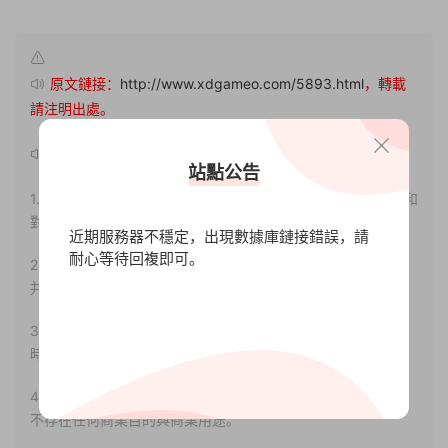
原文鏈接：
http://www.xdgameo.com/5893.html
，轉載
請注明出處。
聲明：
站點公告
1.本站部分内容轉載自其它媒體，但并不代表本站贊同其觀點和
對其真實性負責。
近期服務器不穩定，出現數據庫鏈接錯誤，請
耐心等待回複即可。
2.若您需要商業運營或用于其他商業活動，請您購買正版授權
并合法使用。
3.如果本站有侵犯、不妥之處的資源，請聯系我們。将會第一
時間解決！
4.本站部分内容均由互聯網收集整理，僅供大家參考、學習，
不存在任何商業目的與商業用途。