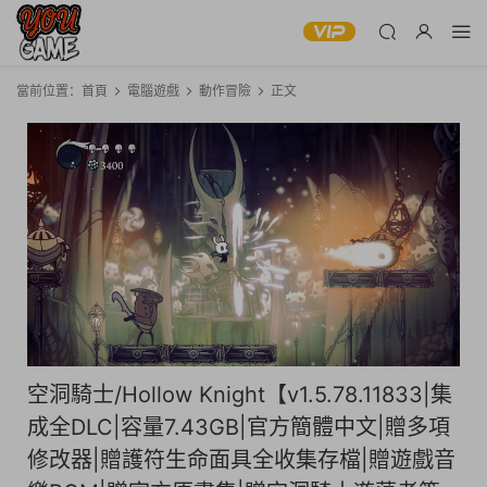
當前位置：
首頁
電腦遊戲
動作冒險
正文
空洞騎士/Hollow Knight【v1.5.78.11833|集
成全DLC|容量7.43GB|官方簡體中文|贈多項
修改器|贈護符生命面具全收集存檔|贈遊戲音