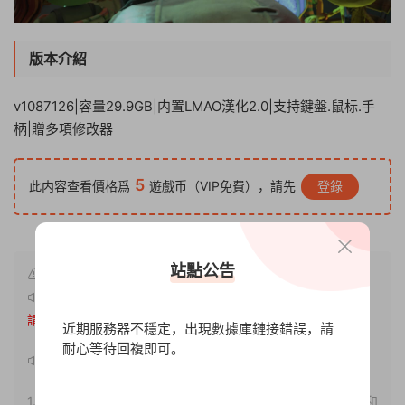
版本介紹
v1087126|容量29.9GB|内置LMAO漢化2.0|支持鍵盤.鼠标.手
柄|贈多項修改器
5
此内容查看價格爲
遊戲币（VIP免費），請先
登錄
站點公告
原文鏈接：
http://www.xdgameo.com/6058.html
，轉載
請注明出處。
近期服務器不穩定，出現數據庫鏈接錯誤，請
耐心等待回複即可。
聲明：
1.本站部分内容轉載自其它媒體，但并不代表本站贊同其觀點和