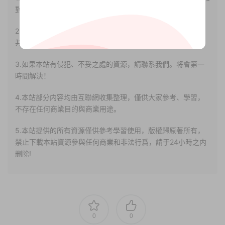
對其真實性負責。
2.若您需要商業運營或用于其他商業活動，請您購買正版授權
并合法使用。
3.如果本站有侵犯、不妥之處的資源，請聯系我們。将會第一
時間解決！
4.本站部分内容均由互聯網收集整理，僅供大家參考、學習，
不存在任何商業目的與商業用途。
5.本站提供的所有資源僅供參考學習使用，版權歸原著所有，
禁止下載本站資源參與任何商業和非法行爲，請于24小時之内
删除!
0
0