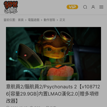
當前位置：
首頁
電腦遊戲
動作冒險
正文
意航員2/腦航員2/Psychonauts 2【v108712
6|容量29.9GB|内置LMAO漢化2.0|贈多項修
改器】