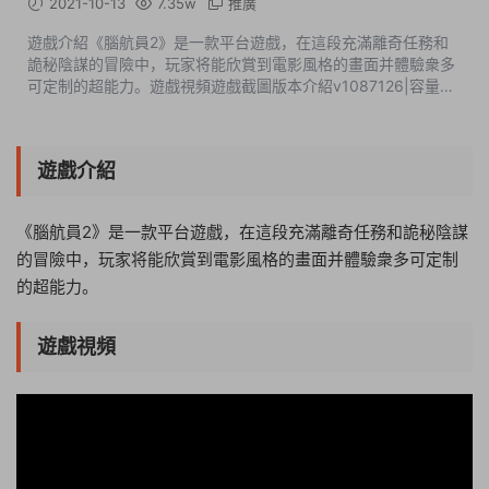
2021-10-13
7.35w
推廣
遊戲介紹《腦航員2》是一款平台遊戲，在這段充滿離奇任務和
詭秘陰謀的冒險中，玩家将能欣賞到電影風格的畫面并體驗衆多
可定制的超能力。遊戲視頻遊戲截圖版本介紹v1087126|容量
29.9GB|内置LMAO漢化2.0|支持鍵盤.鼠标.手柄|贈多項修改器
此内容查...
遊戲介紹
《腦航員2》是一款平台遊戲，在這段充滿離奇任務和詭秘陰謀
的冒險中，玩家将能欣賞到電影風格的畫面并體驗衆多可定制
的超能力。
遊戲視頻
13:37:56
50%
75%
100%