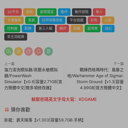
3D平台
冒險
劇情豐富
動作
動作冒險
單人
卡通風格
喜劇
好評原聲音軌
平台遊戲
彩色
心理
控制器
歡樂
第三人稱
續作
街機
超現實
迷幻
非主流經典
上一篇
下一篇
強力清洗模拟器/高壓水槍模拟
戰錘西格瑪時代：風暴之
器/PowerWash
地/Warhammer Age of Sigmar:
Simulator【v0.6|容量2.71GB|官
Storm Ground【v1.3|容量
方簡體中文|贈多項修改器】
4.99GB|官方簡體中文】
解壓密碼英文字母大寫：XDGAME
猜你喜歡
卧龍：蒼天隕落【v1.303|容量59.7GB.手柄】