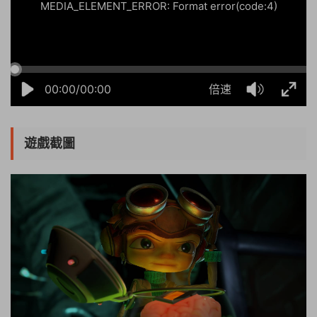
MEDIA_ELEMENT_ERROR: Format error(code:4)
00:00/00:00
倍速
遊戲截圖