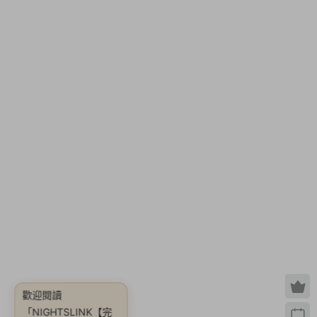
歡迎閱讀
「NIGHTSLINK【完
整版|容量258MB|官