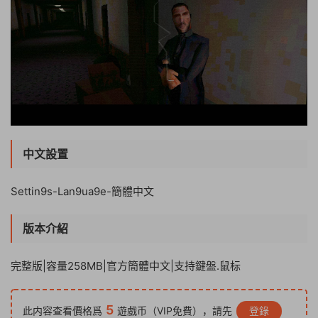
中文設置
Settin9s-Lan9ua9e-簡體中文
版本介紹
完整版|容量258MB|官方簡體中文|支持鍵盤.鼠标
5
此内容查看價格爲
遊戲币（VIP免費），請先
登錄