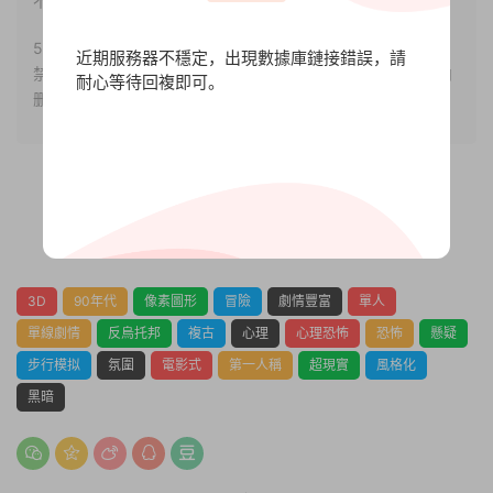
不存在任何商業目的與商業用途。
5.本站提供的所有資源僅供參考學習使用，版權歸原著所有，
近期服務器不穩定，出現數據庫鏈接錯誤，請
禁止下載本站資源參與任何商業和非法行爲，請于24小時之内
耐心等待回複即可。
删除!
0
0
3D
90年代
像素圖形
冒險
劇情豐富
單人
單線劇情
反烏托邦
複古
心理
心理恐怖
恐怖
懸疑
步行模拟
氛圍
電影式
第一人稱
超現實
風格化
黑暗