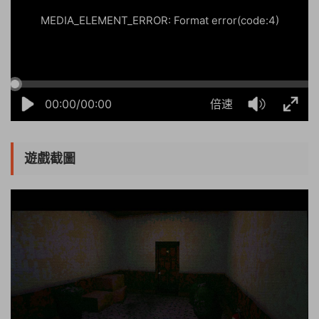
MEDIA_ELEMENT_ERROR: Format error(code:4)
00:00/00:00
倍速
遊戲截圖