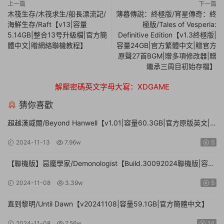
上一篇
下一篇
木筏生存/木筏求生/船長漂流記/
薄暮傳說：終極版/宵星傳奇：終
海鮮生存/Raft【v13|容量
極版/Tales of Vesperia:
5.14GB|整合13号升級檔|官方簡
Definitive Edition【v1.3終極版|
體中文|贈網絡聯機教程】
容量24GB|官方繁體中文|贈官方
原聲27首BGM|贈多項修改器|贈
繼承三周目初始存檔】
解壓密碼英文字母大寫：XDGAME
猜你喜歡
超越漢威爾/Beyond Hanwell【v1.01|容量60.3GB|官方原版英文|
支持鍵盤.鼠标.手柄】
2024-11-13
7.96w
5
【聯機版】惡魔學家/Demonologist【Build.30092024聯機版|容量
28.5GB|官方簡體中文】
2024-11-08
3.39w
5
直到黎明/Until Dawn【v20241108|容量59.1GB|官方簡體中文】
2024-11-08
7.56w
14