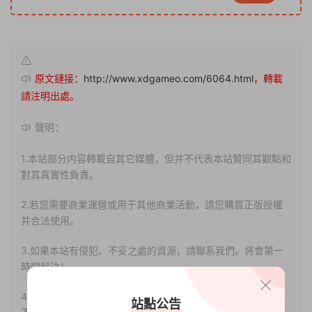
原文鏈接：
http://www.xdgameo.com/6064.html
，轉載
請注明出處。
聲明：
1.本站部分内容轉載自其它媒體，但并不代表本站贊同其觀點和
對其真實性負責。
2.若您需要商業運營或用于其他商業活動，請您購買正版授權
并合法使用。
3.如果本站有侵犯、不妥之處的資源，請聯系我們。将會第一
時間解決！
4.本站部分内容均由互聯網收集整理，僅供大家參考、學習，
站點公告