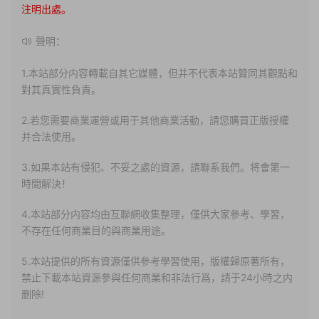
注明出處。
聲明：
1.本站部分内容轉載自其它媒體，但并不代表本站贊同其觀點和
對其真實性負責。
2.若您需要商業運營或用于其他商業活動，請您購買正版授權
并合法使用。
3.如果本站有侵犯、不妥之處的資源，請聯系我們。将會第一
時間解決！
4.本站部分内容均由互聯網收集整理，僅供大家參考、學習，
不存在任何商業目的與商業用途。
5.本站提供的所有資源僅供參考學習使用，版權歸原著所有，
禁止下載本站資源參與任何商業和非法行爲，請于24小時之内
删除!