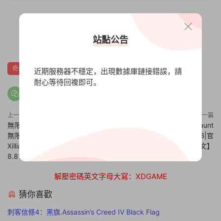
站點公告
0
0
奇幻
近期服務器不穩定，出現數據庫鏈接錯誤，請
耐心等待回複即可。
上一篇
下一篇
無限傳說/無盡傳說/無盡的傳說/
鬧鬼追逐者/鬼魂追逐者/Haunt
無限的傳說/Tales of
Chaser【完整版|容量12.6GB|官
Xillia【v50_rpcs3.0.0.18|容量
方簡體中文】
8.81GB|内置簡中漢化】
解壓密碼英文字母大寫：XDGAME
猜你喜歡
刺客信條4：黑旗.Assassin’s Creed IV Black Flag