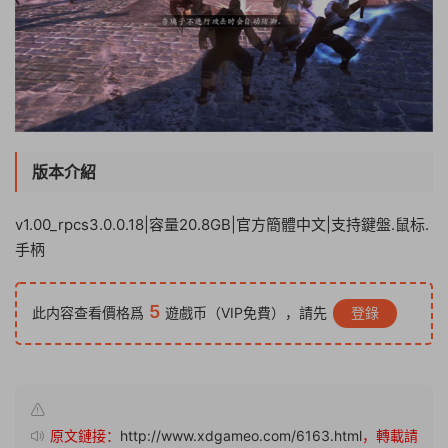
版本介紹
v1.00_rpcs3.0.0.18|容量20.8GB|官方簡體中文|支持鍵盤.鼠标.
手柄
5
此内容查看價格爲
遊戲币（VIP免費），請先
登錄
原文鏈接：
http://www.xdgameo.com/6163.html
，轉載請