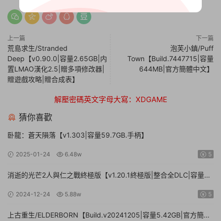
上一篇
下一篇
荒島求生/Stranded
泡芙小鎮/Puff
Deep【v0.90.0|容量2.65GB|内
Town【Build.7447715|容量
置LMAO漢化2.5|贈多項修改器|
644MB|官方簡體中文】
贈遊戲攻略|贈合成表】
解壓密碼英文字母大寫：XDGAME
猜你喜歡
卧龍：蒼天隕落【v1.303|容量59.7GB.手柄】
2025-01-24
6.48w
5
消逝的光芒2人與仁之戰終極版【v1.20.1終極版|整合全DLC|容量
71.3GB.手柄|贈多項修改器】
2024-12-24
5.88w
5
上古重生/ELDERBORN【Build.v20241205|容量5.42GB|官方簡體