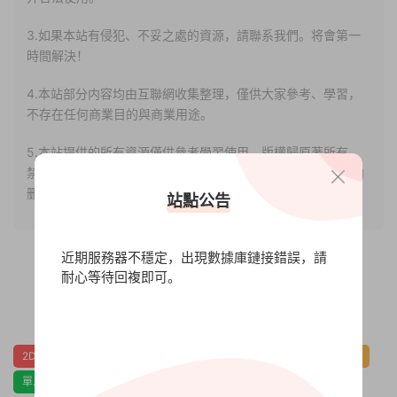
3.如果本站有侵犯、不妥之處的資源，請聯系我們。将會第一
時間解決！
4.本站部分内容均由互聯網收集整理，僅供大家參考、學習，
不存在任何商業目的與商業用途。
5.本站提供的所有資源僅供參考學習使用，版權歸原著所有，
禁止下載本站資源參與任何商業和非法行爲，請于24小時之内
删除!
站點公告
近期服務器不穩定，出現數據庫鏈接錯誤，請
耐心等待回複即可。
0
0
2D平台
互動小說
休閑
冒險
劇情
劇情豐富
動漫
單人
暴力
獨立
血腥