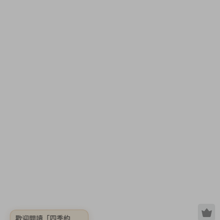
歡迎閱讀
「四季約
定/4 Witch Seasons
Convenant【Build.73
63432|容量222MB|