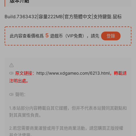
版本介紹
Build.7363432|容量222MB|官方簡體中文|支持鍵盤.鼠标
5
此内容查看價格爲
遊戲币（VIP免費），請先
登錄
原文鏈接：
http://www.xdgameo.com/6213.html
，轉載請
注明出處。
聲明：
1.本站部分内容轉載自其它媒體，但并不代表本站贊同其觀點和
對其真實性負責。
2.若您需要商業運營或用于其他商業活動，請您購買正版授權
并合法使用。