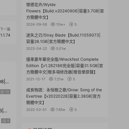
懷德花卉/Wylde
Flowers【Build.v20240906|容量3.7GB|官
方簡體中文】
2024-09-08
10w+
5
下一篇
.1.74
迷失之刃/Stray Blade【Build.11059073|
容量28.1GB|官方簡體中文】
2023-04-22
5.01w
撞車嘉年華完全版/Wreckfest Complete
Edition【v1.282186完全版|容量31.5GB|官
方簡體中文|贈多項修改器|贈音樂原聲】
2021-12-17
7.21w
5
08|容
成長物語：永恒樹之歌/Grow: Song of the
10
Evertree【v20220228|容量2.38GB|官方
簡體中文】
2022-03-01
7.65w
5
3|容
5