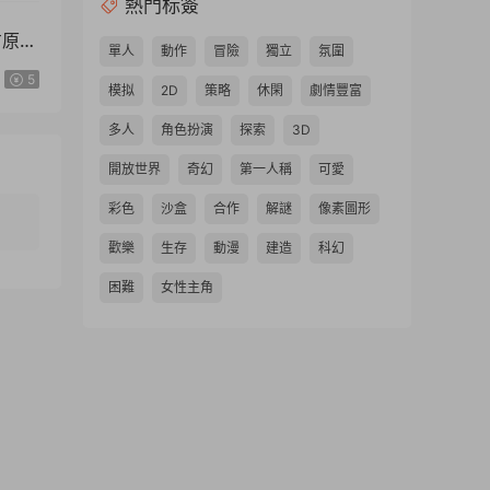
熱門标簽
官方原版
單人
動作
冒險
獨立
氛圍
5
模拟
2D
策略
休閑
劇情豐富
多人
角色扮演
探索
3D
開放世界
奇幻
第一人稱
可愛
彩色
沙盒
合作
解謎
像素圖形
歡樂
生存
動漫
建造
科幻
困難
女性主角