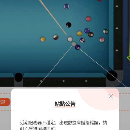
登錄
站點公告
近期服務器不穩定，出現數據庫鏈接錯誤，請
耐心等待回複即可。