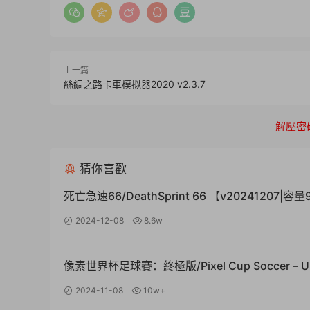
上一篇
絲綢之路卡車模拟器2020 v2.3.7
解壓密
猜你喜歡
死亡急速66/DeathSprint 66 【v20241207|容量9
官方簡體中文】
2024-12-08
8.6w
像素世界杯足球賽：終極版/Pixel Cup Soccer – Ul
Edition【Build.14511622|容量647MB|官方簡
2024-11-08
10w+