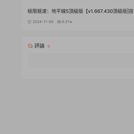
極限競速：地平線5頂級版【v1.667.430頂級版|
175GB-整合DLC-全車存檔-聯機補丁】/Forza Hori
2024-11-06
9.37w
– Premium Edition
評論
0