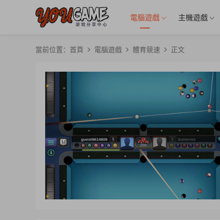
電腦遊戲
主機遊戲
當前位置：
首頁
電腦遊戲
體育競速
正文