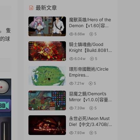
最新文章
魔獸英雄/Hero of the
Demon【v1.60|容量
。 隻
0.97GB|官方簡體中
8.66w
5
文】
洋的球
騎士鎮魂曲/Good
Knight【Build.80815
18|容量1.15GB|官方簡
6.04w
5
體中文】
環形帝國戰術/Circle
Empires
Tactics【v1.11|容量
7.21w
5
797MB|官方簡體中
文】
惡魔之鏡/Demon\’s
Mirror【v1.0.0|容量
1.25GB|官方簡體中
7.39w
5
文|】
永世必死/Aeon Must
Die!【中文/3.47GB/本
體+1.0.2+1DLC整合版
7.93w
5
[NSP-XCI][原版+魔改