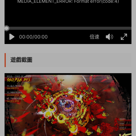
MEDIA_ELEMENT_ERROR: Format error(code:4)
00:00/00:00
倍速
遊戲截圖