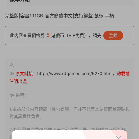
完整版|容量1.11GB|官方簡體中文|支持鍵盤.鼠标.手柄
5
此内容查看價格爲
遊戲币（VIP免費），請先
登錄
原文鏈接：
http://www.xdgameo.com/6270.html
，轉載請
注明出處。
聲明：
1.本站部分内容轉載自其它媒體，但并不代表本站贊同其觀點和
對其真實性負責。
2.若您需要商業運營或用于其他商業活動，請您購買正版授權
并合法使用。