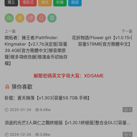
獨立
電影式
硬核
街機
解謎
上一篇
下一篇
開拓者：擁王者/Pathfinder:
花妖物語/Flower girl【v1.0.15r|
Kingmaker【v2.1.7b決定版|容量
容量579MB|官方簡體中文】
39.4GB|官方簡體中文|贈音樂原
聲|贈多項修改器|贈滿金币初始存
檔】
解壓密碼英文字母大寫：XDGAME
猜你喜歡
卧龍：蒼天隕落【v1.303|容量59.7GB.手柄】
2025-01-24
6.48w
5
消逝的光芒2人與仁之戰終極版【v1.20.1終極版|整合全DLC|容量
71.3GB.手柄|贈多項修改器】
2024-12-24
5.88w
5