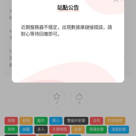
站點公告
3.如果本站有侵犯、不妥之處的資源，請聯系我們。将會第一
時間解決！
近期服務器不穩定，出現數據庫鏈接錯誤，請
4.本站部分内容均由互聯網收集整理，僅供大家參考、學習，
耐心等待回複即可。
不存在任何商業目的與商業用途。
5.本站提供的所有資源僅供參考學習使用，版權歸原著所有，
禁止下載本站資源參與任何商業和非法行爲，請于24小時之内
删除!
0
0
休閑
俯視
動作
單人
雙搖杆射擊
合作
同屏聯機
哥特
困難
多人
子彈時間
射擊
彈幕射擊
清版射擊