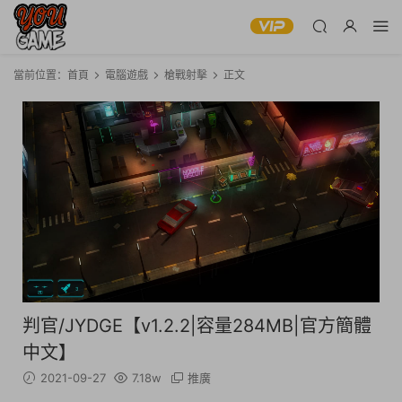
當前位置：
首頁
電腦遊戲
槍戰射擊
正文
判官/JYDGE【v1.2.2|容量284MB|官方簡體
中文】
2021-09-27
7.18w
推廣