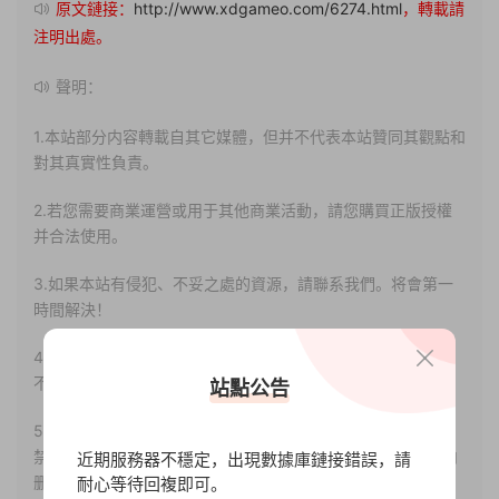
原文鏈接：
http://www.xdgameo.com/6274.html
，轉載請
注明出處。
聲明：
1.本站部分内容轉載自其它媒體，但并不代表本站贊同其觀點和
對其真實性負責。
2.若您需要商業運營或用于其他商業活動，請您購買正版授權
并合法使用。
3.如果本站有侵犯、不妥之處的資源，請聯系我們。将會第一
時間解決！
4.本站部分内容均由互聯網收集整理，僅供大家參考、學習，
不存在任何商業目的與商業用途。
站點公告
5.本站提供的所有資源僅供參考學習使用，版權歸原著所有，
禁止下載本站資源參與任何商業和非法行爲，請于24小時之内
近期服務器不穩定，出現數據庫鏈接錯誤，請
删除!
耐心等待回複即可。