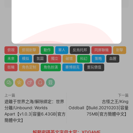
0
0
俯視
俯視射擊
動作
單人
反烏托邦
同屏聯機
射擊
未來
模拟
氛圍
獨立
破壞
科幻
策略
血腥
街機
角色定制
角色扮演
賽博朋克
重玩價值
上一篇
下一篇
遊離于世界之海/解除綁定：世界
古怪之王/King
分離/Unbound: Worlds
Oddball【Build.20210203|容量
Apart【v1.0.3|容量6.43GB|官方
75MB|官方簡體中文】
簡體中文】
解壓密碼英文字母大寫：XDGAME