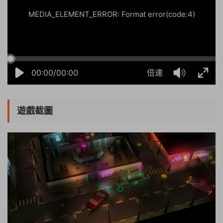
MEDIA_ELEMENT_ERROR: Format error(code:4)
00:00/00:00
倍速
遊戲截圖