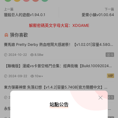
上一篇
下一篇
獵殺巨人的遊戲v1.94.0.1
愛樂小鎮v01.00.64
解壓密碼英文字母大寫：XDGAME
猜你喜歡
賽馬娘 Pretty Derby 熱血喧鬧大感謝祭！【v1.02.01|容量4.58GB|
官方簡體中文】Umamusume: Pretty Derby – Party Dash
2024-10-22
8.58w
5
【聯機版】漫威vs卡普空格鬥合集：經典街機【Build.10092024聯
機版|容量3.41GB|官方簡體中文】MARVEL vs. CAPCOM Fighting
VIP
2024-09-22
10w+
Collection: Arcade Classics
東方彈幕神樂 失落幻想【v1.4.2|容量5.74GB|官方簡體中文】
Touhou Danmaku Kagura Phantasia Lost
2024-09-21
9.4w
5
站點公告
永恒之花：心之所向【更新15588738|容量4.44GB|官方簡體中
文|】Everlasting Flowers – Where there is a will, there is a way