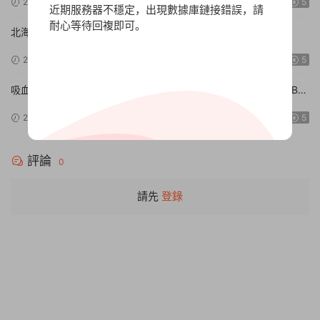
2024-09-17
9.31w
5
近期服務器不穩定，出現數據庫鏈接錯誤，請
耐心等待回複即可。
北海道連續殺人事件 消失在鄂霍次克 ～追憶流冰 流淚人偶
【Build.15672920|容量1.01GB|官方簡體中文】The Hokkaido
2024-09-15
9.72w
5
Serial Murder Case The Okhotsk Disappearance ~Memories in
Ice, Tearful Figurine~
吸血鬼的旋律/Vampires’ Melody【Build.15046505|容量1.82GB|
官方簡體中文】
2024-09-10
9.81w
5
評論
0
請先
登錄