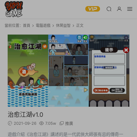
當前位置：
首頁
電腦遊戲
休閑益智
正文
治愈江湖v1.0
2021-09-26
7.05w
推廣
遊戲介紹《治愈江湖》講述的是一代武俠大師張有忌的傳奇一