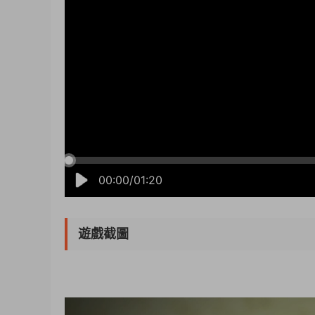
00:00/01:20
遊戲截圖