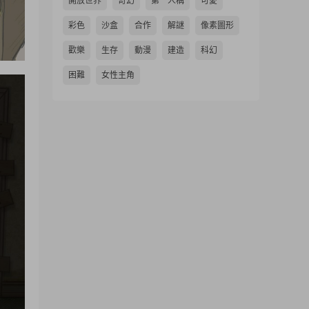
開放世界
奇幻
第一人稱
可愛
彩色
沙盒
合作
解謎
像素圖形
歡樂
生存
動漫
建造
科幻
困難
女性主角