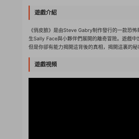
遊戲介紹
《俏皮臉》是由Steve Gabry制作發行的一
生Sally Face與小夥伴們展開的離奇冒險。
但是你卻有能力揭開這背後的真相，揭開這裏的秘
遊戲視頻
50%
75%
100%