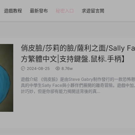
遊戲教程
最新發布
秘密入口
求遊留言闆
俏皮臉/莎莉的臉/薩利之面/Sally Fac
方繁體中文|支持鍵盤.鼠标.手柄】
2024-08-25
8.76w
遊戲介紹 《俏皮臉》是由Steve Gabry制作發行的一款
具的中學生Sally Face與小夥伴們展開的離奇冒險。遊
計巧妙，但是你卻有能力揭開這背後的真...