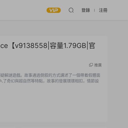
登錄
注冊
e【v9138558|容量1.79GB|官
推廣
恐怖懸疑解謎遊戲。故事通過倒叙的方式講述了一個帶着假體面
戲中加入了奇幻與超自然等特點，故事的發展環環相扣，情節設