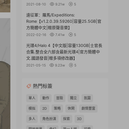
2021-08-10
9.21w
5
遠征軍：羅馬/Expeditions:
Rome【v1.2.0.39.59260|容量25.5GB|官
方簡體中文|贈原聲音樂】
2022-02-16
7.41w
5
光環4/Halo 4【中文版|容量130GB|士官長
合集.整合全六部含最新光環4|官方簡體中
文.國語發音|贈多項修改器】
2021-05-15
9.23w
5
熱門标簽
單人
動作
冒險
獨立
氛圍
模拟
2D
策略
休閑
劇情豐富
多人
角色扮演
探索
3D