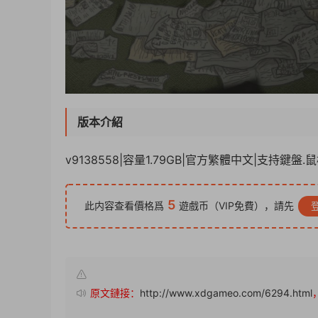
版本介紹
v9138558|容量1.79GB|官方繁體中文|支持鍵盤.
5
此内容查看價格爲
遊戲币（VIP免費），請先
原文鏈接：
http://www.xdgameo.com/6294.html