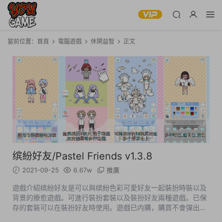
當前位置：
首頁
電腦遊戲
休閑益智
正文
缤紛好友/Pastel Friends v1.3.8
2021-09-25
6.67w
推廣
遊戲介紹缤紛好友是可以與缤紛色彩可愛好友一起裝扮時裝以及
背景的療愈遊戲。可進行裝扮套裝以及裝扮好友兩種遊戲。已保
存的套裝可以在裝扮好友時使用。遊戲已内購，購買不會彈出任
何支付界面，直接成功，内購支持飛行模式，推薦使用飛行模式