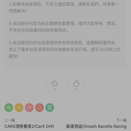
3.如果本站有侵犯、不妥之處的資源，請聯系我們。将會第一
時間解決！
4.本站部分内容均由互聯網收集整理，僅供大家參考、學習，
不存在任何商業目的與商業用途。
5.本站提供的所有資源僅供參考學習使用，版權歸原著所有，
禁止下載本站資源參與任何商業和非法行爲，請于24小時之内
删除!
0
0
上一篇
下一篇
CARX漂移賽車2/CarX Drift
飙車飛盜/Smash Bandits Racing