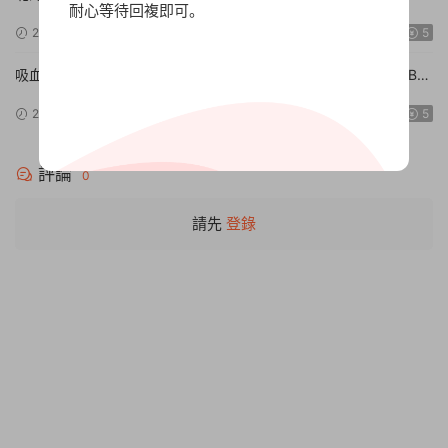
耐心等待回複即可。
【Build.15672920|容量1.01GB|官方簡體中文】The Hokkaido
2024-09-15
9.74w
5
Serial Murder Case The Okhotsk Disappearance ~Memories in
Ice, Tearful Figurine~
吸血鬼的旋律/Vampires’ Melody【Build.15046505|容量1.82GB|
官方簡體中文】
2024-09-10
9.82w
5
評論
0
請先
登錄