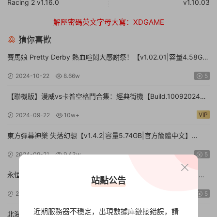
Racing 2 v1.16.0
v1.10.03
解壓密碼英文字母大寫：XDGAME
猜你喜歡
賽馬娘 Pretty Derby 熱血喧鬧大感謝祭！【v1.02.01|容量4.58GB|
官方簡體中文】Umamusume: Pretty Derby – Party Dash
2024-10-22
8.66w
5
【聯機版】漫威vs卡普空格鬥合集：經典街機【Build.10092024聯
機版|容量3.41GB|官方簡體中文】MARVEL vs. CAPCOM Fighting
VIP
2024-09-22
10w+
Collection: Arcade Classics
東方彈幕神樂 失落幻想【v1.4.2|容量5.74GB|官方簡體中文】
Touhou Danmaku Kagura Phantasia Lost
2024-09-21
9.43w
5
永恒之花：心之所向【更新15588738|容量4.44GB|官方簡體中
站點公告
文|】Everlasting Flowers – Where there is a will, there is a way
2024-09-17
9.33w
5
近期服務器不穩定，出現數據庫鏈接錯誤，請
北海道連續殺人事件 消失在鄂霍次克 ～追憶流冰 流淚人偶