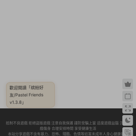
歡迎閱讀
「缤紛好
友/Pastel Friends
v1.3.8」
抵制不良遊戲 拒絕盜版遊戲 注意自我保護 謹防受騙上當 适度遊戲益腦 沉迷遊
戲傷身 合理安排時間 享受健康生活
本站分享遊戲不含有暴力、恐怖、殘酷、色情等妨害未成年人身心健康的内