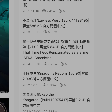
版】
2021-11-16
7.41w
5
不法西部/Lawless West【Build.11198195|
容量586MB|官方簡體中文】
2023-05-12
5.05w
關于我轉生變成史萊姆這檔事 坦派斯特開拓
譚【v1.03|容量5.84GB|官方簡體中文】
That Time I Got Reincarnated as a Slime
ISEKAI Chronicles
2024-09-01
6.73w
5
王國重生/Kingdoms Reborn【v0.90|容量
2.03GB|官方簡體中文】
2022-12-19
9.06w
5
袋鼠闖天關/Kao the
Kangaroo【Build.10975417|容量9.2GB|官
方簡體中文】
2023-05-01
5.83w