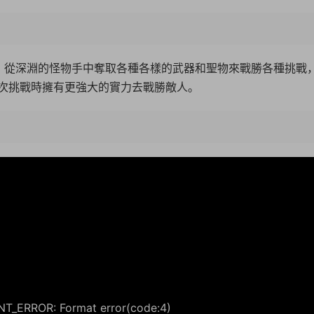
過裂隙，從深淵的怪物手中奪取各種各樣的武器和聖物來戰勝各種挑戰
次挑戰時擁有更強大的實力去戰勝敵人。
02:3
_ERROR: Format error(code:4)