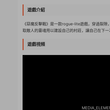
遊戲介紹
《惡魔反擊戰》是一款rogue-lite遊戲，穿
取敵人的靈魂用以建設自己的村莊，讓自己在下一
遊戲視頻
50%
75%
100%
MEDIA_ELEMENT