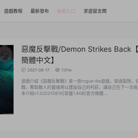
遊戲教程
最新發布
秘密入口
求遊留言闆
惡魔反擊戰/Demon Strikes Back【
簡體中文】
2021-08-17
7.01w
遊戲介紹《惡魔反擊戰》是一款rogue-lite遊戲，穿過
戰，奪取敵人的靈魂用以建設自己的村莊，讓自己在下一次挑
本介紹v1.020210816|容量1.8GB|官方簡體...