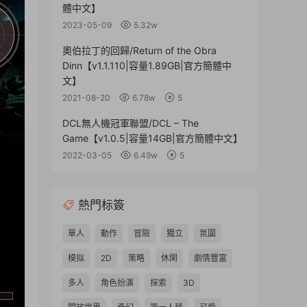
體中文】
2023-05-09
5.32w
奧伯拉丁的回歸/Return of the Obra
Dinn【v1.1.110|容量1.89GB|官方簡體中
文】
2021-08-20
6.78w
5
DCL無人機冠軍聯盟/DCL – The
Game【v1.0.5|容量14GB|官方簡體中文】
2022-03-05
6.49w
5
熱門标簽
單人
動作
冒險
獨立
氛圍
模拟
2D
策略
休閑
劇情豐富
多人
角色扮演
探索
3D