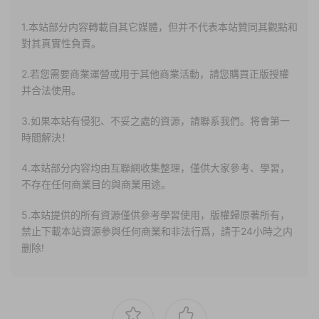
1.本站部分内容轉載自其它媒體，但并不代表本站贊同其觀點和
對其真實性負責。
2.若您需要商業運營或用于其他商業活動，請您購買正版授權
并合法使用。
3.如果本站有侵犯、不妥之處的資源，請聯系我們。将會第一
時間解決！
4.本站部分内容均由互聯網收集整理，僅供大家參考、學習，
不存在任何商業目的與商業用途。
5.本站提供的所有資源僅供參考學習使用，版權歸原著所有，
禁止下載本站資源參與任何商業和非法行爲，請于24小時之内
删除!