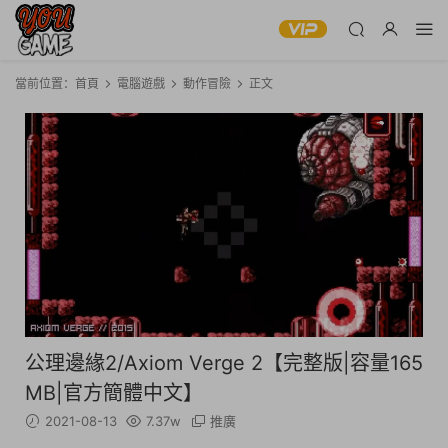
當前位置：
首頁
電腦遊戲
動作冒險
正文
公理邊緣2/Axiom Verge 2【完整版|容量165
MB|官方簡體中文】
2021-08-13
7.37w
推廣