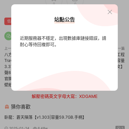
0
0
站點公告
低配置
動作
困難
橫向卷軸
獨立
硬核
科幻
近期服務器不穩定，出現數據庫鏈接錯誤，請
耐心等待回複即可。
上一篇
下一篇
八方旅人/歧路旅人/Octopath
太空站長/空間站工程
Traveler【Build20200722|容量
師/Stationeers【v0.2.2943|容量
3.37GB|官方簡體中文|贈官方原
4.23GB|官方簡體中文】
聲85首BGM|贈多項修改器|贈神
官開局|贈支線任務攻略書PDF|贈
壁紙原畫設定集】
解壓密碼英文字母大寫：XDGAME
猜你喜歡
卧龍：蒼天隕落【v1.303|容量59.7GB.手柄】
2025-01-24
6.48w
5