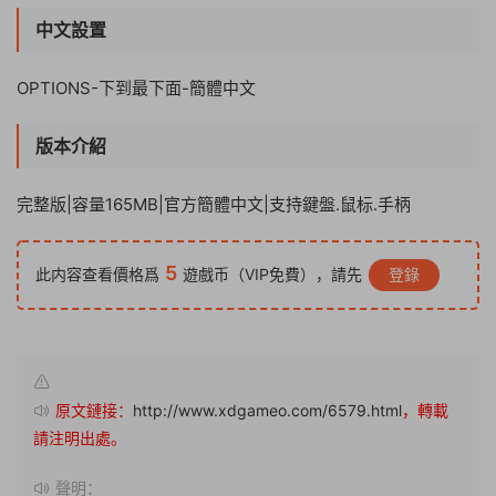
中文設置
OPTIONS-下到最下面-簡體中文
版本介紹
完整版|容量165MB|官方簡體中文|支持鍵盤.鼠标.手柄
5
此内容查看價格爲
遊戲币（VIP免費），請先
登錄
原文鏈接：
http://www.xdgameo.com/6579.html
，轉載
請注明出處。
聲明：