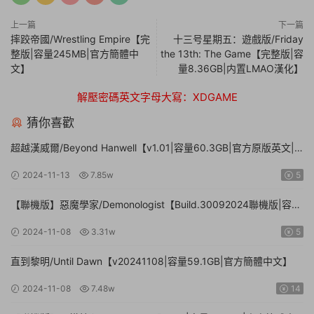
上一篇
下一篇
摔跤帝國/Wrestling Empire【完
十三号星期五：遊戲版/Friday
整版|容量245MB|官方簡體中
the 13th: The Game【完整版|容
文】
量8.36GB|内置LMAO漢化】
解壓密碼英文字母大寫：XDGAME
猜你喜歡
超越漢威爾/Beyond Hanwell【v1.01|容量60.3GB|官方原版英文|
支持鍵盤.鼠标.手柄】
2024-11-13
7.85w
5
【聯機版】惡魔學家/Demonologist【Build.30092024聯機版|容量
28.5GB|官方簡體中文】
2024-11-08
3.31w
5
直到黎明/Until Dawn【v20241108|容量59.1GB|官方簡體中文】
2024-11-08
7.48w
14