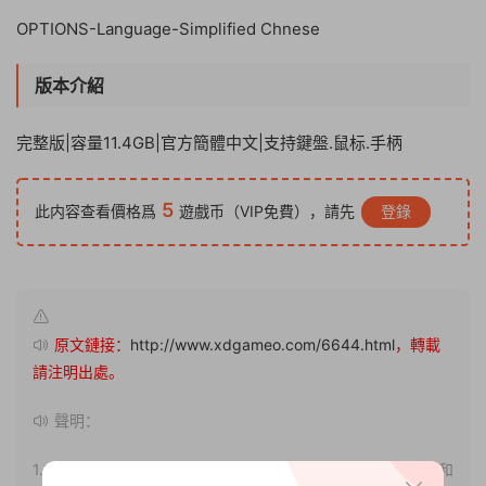
OPTIONS-Language-Simplified Chnese
版本介紹
完整版|容量11.4GB|官方簡體中文|支持鍵盤.鼠标.手柄
5
此内容查看價格爲
遊戲币（VIP免費），請先
登錄
原文鏈接：
http://www.xdgameo.com/6644.html
，轉載
請注明出處。
聲明：
1.本站部分内容轉載自其它媒體，但并不代表本站贊同其觀點和