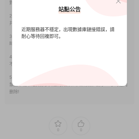
對其真實性負責。
站點公告
2.若您需要商業運營或用于其他商業活動，請您購買正版授權
并合法使用。
近期服務器不穩定，出現數據庫鏈接錯誤，請
耐心等待回複即可。
3.如果本站有侵犯、不妥之處的資源，請聯系我們。将會第一
時間解決！
4.本站部分内容均由互聯網收集整理，僅供大家參考、學習，
不存在任何商業目的與商業用途。
5.本站提供的所有資源僅供參考學習使用，版權歸原著所有，
禁止下載本站資源參與任何商業和非法行爲，請于24小時之内
删除!
0
0