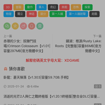
3D
冒險
動作
單人
奇幻
奔跑
恐怖
探索
物理
獨立
神話
競分
第一人稱
第一人稱射擊
跑酷
上一篇
下一篇
赤環的少女：奴隸鬥技
鏽湖：根源/Rusty Lake:
場/Crimson Colosseum【v1.01|
Roots【完整版|容量86MB|官方
容量297MB|官方簡體中文】
簡體中文】
解壓密碼英文字母大寫：XDGAME
猜你喜歡
卧龍：蒼天隕落【v1.303|容量59.7GB.手柄】
2025-01-24
6.48w
5
消逝的光芒2人與仁之戰終極版【v1.20.1終極版|整合全DLC|容量
71.3GB.手柄|贈多項修改器】