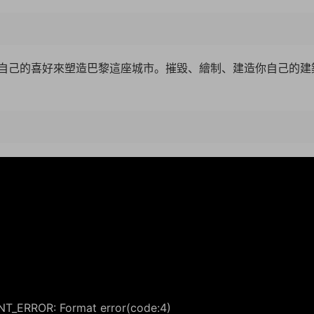
自己的喜好來塑造巴黎這座城市。摧毀、繪制、建造你自己的建
06:0
_ERROR: Format error(code:4)