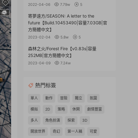
2022-04-06
7.79w
5
寄夢遠方/SEASON: A letter to the
future【Build.10453490|容量7.03GB|官
方簡體中文】
2023-02-04
5.8w
5
森林之火/Forest Fire【v0.83s|容量
252MB|官方簡體中文】
2023-04-09
7.24w
熱門标簽
單人
動作
冒險
獨立
氛圍
模拟
2D
策略
休閑
劇情豐富
多人
角色扮演
探索
3D
開放世界
奇幻
第一人稱
可愛