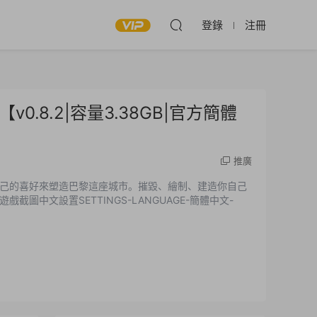
登錄
注冊
is【v0.8.2|容量3.38GB|官方簡體
推廣
己的喜好來塑造巴黎這座城市。摧毀、繪制、建造你自己
中文設置SETTINGS-LANGUAGE-簡體中文-