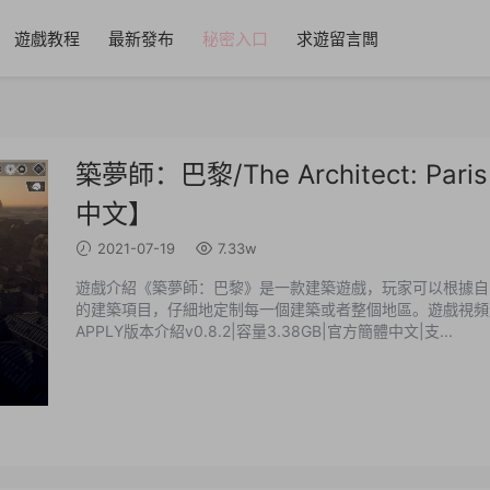
遊戲教程
最新發布
秘密入口
求遊留言闆
築夢師：巴黎/The Architect: Par
中文】
2021-07-19
7.33w
遊戲介紹《築夢師：巴黎》是一款建築遊戲，玩家可以根據自
的建築項目，仔細地定制每一個建築或者整個地區。遊戲視頻遊戲截圖
APPLY版本介紹v0.8.2|容量3.38GB|官方簡體中文|支...