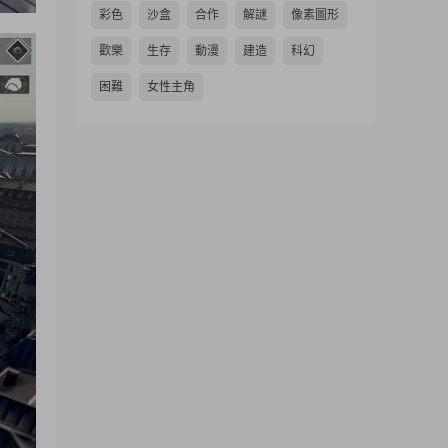
彩色
沙盒
合作
解謎
像素圖形
歡樂
生存
動漫
建造
科幻
困難
女性主角