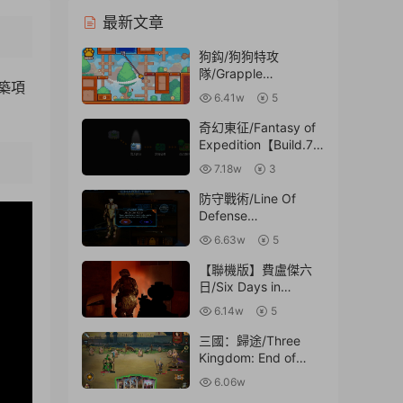
最新文章
狗鈎/狗狗特攻
隊/Grapple
築項
Dog【v1.1.0|容量
6.41w
5
505MB|官方簡體中
文】
奇幻東征/Fantasy of
Expedition【Build.78
88490|容量1.32GB|
7.18w
3
官方簡體中文】
5:01
防守戰術/Line Of
Defense
Tactics【v1.01|容量
6.63w
5
800MB|内置LAMO簡
中漢化|贈多項修改
【聯機版】費盧傑六
器】
日/Six Days in
Fallujah【Build.0306
6.14w
5
2024聯機版|容量
20.4GB】
三國：歸途/Three
Kingdom: End of
Dong【正式版|容量
6.06w
2.48GB|官方簡體中