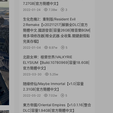
7.27GB|官方簡體中文】
2022-01-24
7.38w
3
生化危機2：重制版/Resident Evil
2:Remake【v20211217|解鎖全DLC|官方
簡體中文.國語發音|容量26GB|贈音樂BGM|
贈多項修改器|贈全武器.全收集.關鍵劇情點
完美存檔】
2022-01-04
8.97w
5
北歐女神：極樂世界/VALKYRIE
ELYSIUM【Build.10780969|容量18.6GB|
官方簡體中文】
2023-03-30
5.25w
随緣修仙/Maybe Immortal【v1.0|容量
2.31GB|官方簡體中文】
2022-05-22
7.02w
5
東方帝國/Oriental Empires【v1.0.1.16|整合
DLC|容量1.94GB|官方簡體中文】