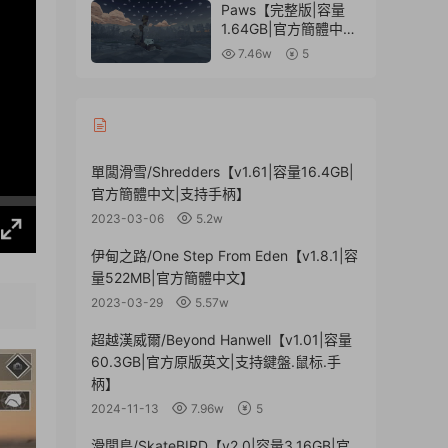
文】
Paws【完整版|容量
1.64GB|官方簡體中
文】
7.46w
5
單闆滑雪/Shredders【v1.61|容量16.4GB|
官方簡體中文|支持手柄】
2023-03-06
5.2w
伊甸之路/One Step From Eden【v1.8.1|容
量522MB|官方簡體中文】
2023-03-29
5.57w
超越漢威爾/Beyond Hanwell【v1.01|容量
60.3GB|官方原版英文|支持鍵盤.鼠标.手
柄】
2024-11-13
7.96w
5
滑闆鳥/SkateBIRD【v2.0|容量3.16GB|官