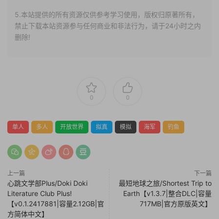
5.本站提供的所有资源仅供参考学习使用，版权归原著所有，
禁止下载本站资源参与任何商业和非法行为，请于24小时之内
删除!
0
0
单人
多人
开放世界
拟真
模拟
海军
钓鱼
上一篇
下一篇
心跳文学部Plus/Doki Doki
最短地球之旅/Shortest Trip to
Literature Club Plus!
Earth【v1.3.7|整合DLC|容量
【v0.1.2417881|容量2.12GB|官
717MB|官方原版英文】
方简体中文】