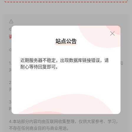
原文链接：
http://www.xdgameo.com/6795.html
，转载
请注明出处。
站点公告
声明：
近期服务器不稳定，出现数据库链接错误，请
1.本站部分内容转载自其它媒体，但并不代表本站赞同其观点和
耐心等待回复即可。
对其真实性负责。
2.若您需要商业运营或用于其他商业活动，请您购买正版授权
并合法使用。
3.如果本站有侵犯、不妥之处的资源，请联系我们。将会第一
时间解决！
4.本站部分内容均由互联网收集整理，仅供大家参考、学习，
不存在任何商业目的与商业用途。