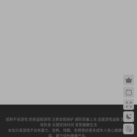
抵制不良游戏 拒绝盗版游戏 注意自我保护 谨防受骗上当 适度游戏益脑 沉迷游
戏伤身 合理安排时间 享受健康生活
本站分享游戏不含有暴力、恐怖、残酷、色情等妨害未成年人身心健康的内
容，属于绿色健康产品。