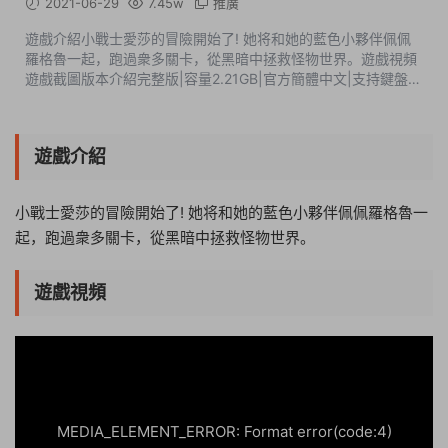
2021-06-29
7.45w
推廣
遊戲介紹小戰士愛莎的冒險開始了! 她将和她的藍色小夥伴佩佩
羅格魯一起，跑過衆多關卡，從黑暗中拯救怪物世界。遊戲視頻
遊戲截圖版本介紹完整版|容量2.21GB|官方簡體中文|支持鍵盤.
鼠标.手柄 此内容查看價格爲5遊戲币（VIP免費），請先登錄
遊戲介紹
小戰士愛莎的冒險開始了! 她将和她的藍色小夥伴佩佩羅格魯一
起，跑過衆多關卡，從黑暗中拯救怪物世界。
遊戲視頻
09:58:34
50%
75%
100%
MEDIA_ELEMENT_ERROR: Format error(code:4)