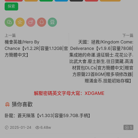
探索
上一篇
下一篇
機會英雄/Hero By
天國：拯救/Kingdom Come:
Chance【v1.2.2R|容量1.12GB|官
Deliverance【v1.9.6|容量78GB|
方簡體中文】
集成她的命運.遠征騎士.花花公子.
比武大會.廢土新生.往日寶藏.高清
材質包DLCs|官方簡體中文|贈官
方原聲23首BGM|贈多項修改器|
贈滿金币.技能初始存檔】
解壓密碼英文字母大寫：XDGAME
猜你喜歡
卧龍：蒼天隕落【v1.303|容量59.7GB.手柄】
2025-01-24
6.48w
5