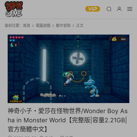
當前位置：
首頁
電腦遊戲
動作冒險
正文
神奇小子・愛莎在怪物世界/Wonder Boy As
ha in Monster World【完整版|容量2.21GB|
官方簡體中文】