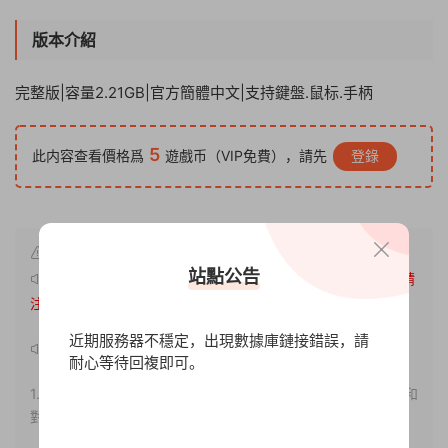
版本介紹
完整版|容量2.21GB|官方簡體中文|支持鍵盤.鼠标.手柄
5
此内容查看價格爲
遊戲币（VIP免費），請先
登錄
站點公告
原文鏈接：
http://www.xdgameo.com/6811.html
，轉載請
注明出處。
近期服務器不穩定，出現數據庫鏈接錯誤，請
聲明：
耐心等待回複即可。
1.本站部分内容轉載自其它媒體，但并不代表本站贊同其觀點和
對其真實性負責。