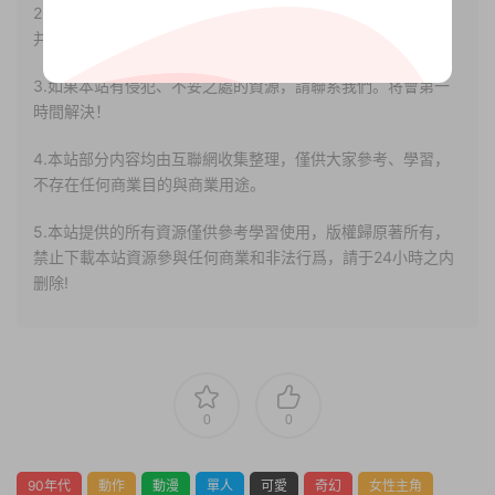
2.若您需要商業運營或用于其他商業活動，請您購買正版授權
并合法使用。
3.如果本站有侵犯、不妥之處的資源，請聯系我們。将會第一
時間解決！
4.本站部分内容均由互聯網收集整理，僅供大家參考、學習，
不存在任何商業目的與商業用途。
5.本站提供的所有資源僅供參考學習使用，版權歸原著所有，
禁止下載本站資源參與任何商業和非法行爲，請于24小時之内
删除!
0
0
90年代
動作
動漫
單人
可愛
奇幻
女性主角