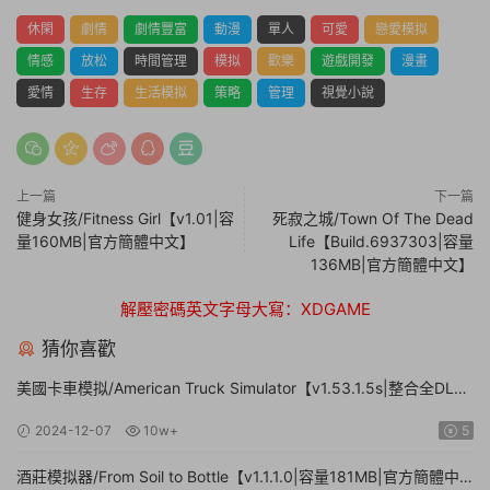
休閑
劇情
劇情豐富
動漫
單人
可愛
戀愛模拟
情感
放松
時間管理
模拟
歡樂
遊戲開發
漫畫
愛情
生存
生活模拟
策略
管理
視覺小說
上一篇
下一篇
健身女孩/Fitness Girl【v1.01|容
死寂之城/Town Of The Dead
量160MB|官方簡體中文】
Life【Build.6937303|容量
136MB|官方簡體中文】
解壓密碼英文字母大寫：XDGAME
猜你喜歡
美國卡車模拟/American Truck Simulator【v1.53.1.5s|整合全DLC|
容量20.8GB|官方簡體中文|支持鍵盤.鼠标.手柄】
2024-12-07
10w+
5
酒莊模拟器/From Soil to Bottle【v1.1.1.0|容量181MB|官方簡體中