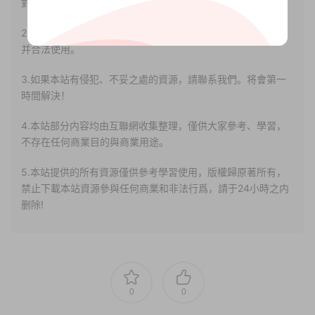
對其真實性負責。
2.若您需要商業運營或用于其他商業活動，請您購買正版授權
并合法使用。
3.如果本站有侵犯、不妥之處的資源，請聯系我們。将會第一
時間解決！
4.本站部分内容均由互聯網收集整理，僅供大家參考、學習，
不存在任何商業目的與商業用途。
5.本站提供的所有資源僅供參考學習使用，版權歸原著所有，
禁止下載本站資源參與任何商業和非法行爲，請于24小時之内
删除!
0
0