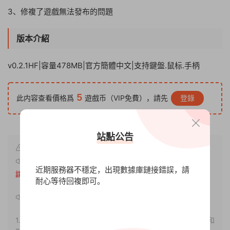
3、修複了遊戲無法發布的問題
版本介紹
v0.2.1HF|容量478MB|官方簡體中文|支持鍵盤.鼠标.手柄
5
此内容查看價格爲
遊戲币（VIP免費），請先
登錄
站點公告
原文鏈接：
http://www.xdgameo.com/6820.html
，轉載
近期服務器不穩定，出現數據庫鏈接錯誤，請
請注明出處。
耐心等待回複即可。
聲明：
1.本站部分内容轉載自其它媒體，但并不代表本站贊同其觀點和