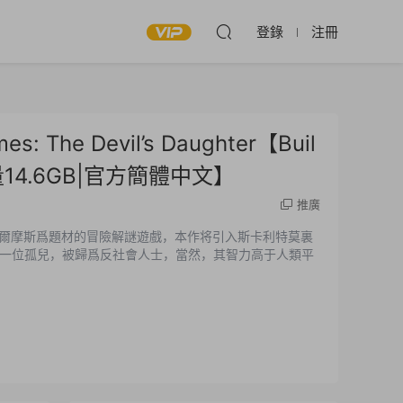
登錄
注冊
 The Devil’s Daughter【Buil
容量14.6GB|官方簡體中文】
推廣
以福爾摩斯爲題材的冒險解謎遊戲，本作将引入斯卡利特莫裏
一位孤兒，被歸爲反社會人士，當然，其智力高于人類平