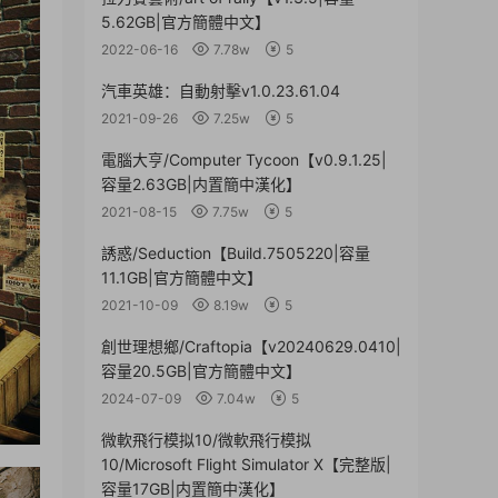
5.62GB|官方簡體中文】
2022-06-16
7.78w
5
汽車英雄：自動射擊v1.0.23.61.04
2021-09-26
7.25w
5
電腦大亨/Computer Tycoon【v0.9.1.25|
容量2.63GB|内置簡中漢化】
2021-08-15
7.75w
5
誘惑/Seduction【Build.7505220|容量
11.1GB|官方簡體中文】
2021-10-09
8.19w
5
創世理想鄉/Craftopia【v20240629.0410|
容量20.5GB|官方簡體中文】
2024-07-09
7.04w
5
微軟飛行模拟10/微軟飛行模拟
10/Microsoft Flight Simulator X【完整版|
容量17GB|内置簡中漢化】