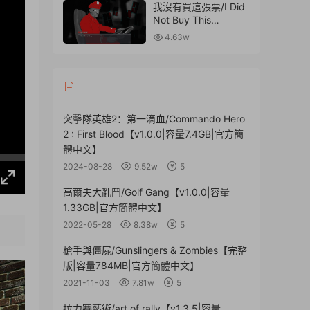
我沒有買這張票/I Did
Not Buy This
Ticket【v1.1.0.0|容量
4.63w
4.74GB|官方簡體中
文】
突擊隊英雄2：第一滴血/Commando Hero
2 : First Blood【v1.0.0|容量7.4GB|官方簡
體中文】
2024-08-28
9.52w
5
高爾夫大亂鬥/Golf Gang【v1.0.0|容量
1.33GB|官方簡體中文】
2022-05-28
8.38w
5
槍手與僵屍/Gunslingers & Zombies【完整
版|容量784MB|官方簡體中文】
2021-11-03
7.81w
5
拉力賽藝術/art of rally【v1.3.5|容量