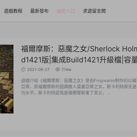
遊戲教程
最新發布
秘密入口
求遊留言闆
福爾摩斯：惡魔之女/Sherlock Holmes:
d1421版|集成Build1421升級檔|
2021-06-27
7.14w
遊戲介紹《福爾摩斯：惡魔之女》是由Frogwares制作的
亞蒂，即福爾摩斯的經典敵人莫裏亞蒂之女，斯卡利特原先是
均水平，斯卡利特認爲是福爾摩斯害了其父，...