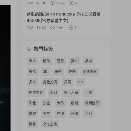
2021-10-10
7.76w
5
逃離病嬌/Saiko no sutoka【v2.2.8|容量
935MB|官方繁體中文】
2021-11-04
10w+
5
熱門标簽
單人
動作
冒險
獨立
氛圍
模拟
2D
策略
休閑
劇情豐富
多人
角色扮演
探索
3D
開放世界
奇幻
第一人稱
可愛
彩色
沙盒
合作
解謎
像素圖形
歡樂
生存
動漫
建造
科幻
困難
女性主角