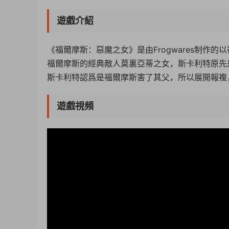
遊戲介紹
《福爾摩斯：惡魔之女》是由Frogwares制
福爾摩斯的經典敵人莫裏亞蒂之女，斯卡利特原先
斯卡利特認爲是福爾摩斯害了其父，所以展開報複
遊戲視頻
50%
75%
100%