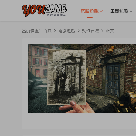
電腦遊戲
主機遊戲
當前位置：
首頁
電腦遊戲
動作冒險
正文