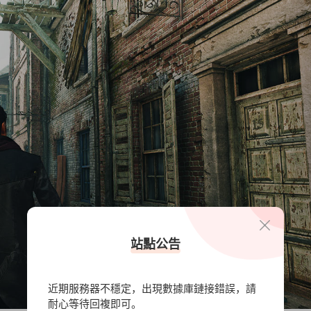
站點公告
近期服務器不穩定，出現數據庫鏈接錯誤，請
耐心等待回複即可。