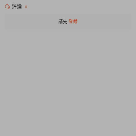
評論
0
請先
登錄